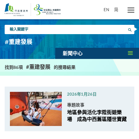
跳
到
EN
简
主
要
輸
內
搜尋
入
容
關
#重建發展
鍵
字
新聞中心
#重建發展
找到86項
的搜尋結果
2026年1月26日
專題故事
地區參與活化李陞街遊樂
場 成為中西舊區隱世寶藏