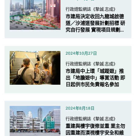
行政總監網誌《摯誠.志成》
市建局決定收回九龍城啟德
道／沙浦道發展計劃招標 研
究自行發展 實現項目規劃...
2024年10月27日
行政總監網誌《摯誠.志成》
市建局中上環「城蹤遊」推
出「地膽遊中」導賞活動 即
日起供市民免費報名參加
2024年8月18日
行政總監網誌《摯誠.志成》
重建與樓宇復修並重 業主勿
因重建而漠視樓宇安全和維