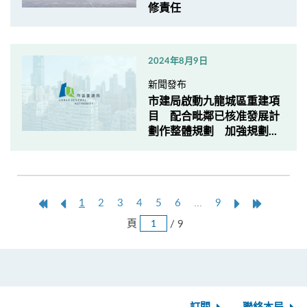
修責任
2024年8月9日
新聞發布
市建局啟動九龍城區重建項
目 配合毗鄰已核准發展計
劃作整體規劃 加強規劃...
第
上
本
Next
Last
1
2
3
4
5
6
...
9
一
一
頁
Page
Page
跳
頁
/ 9
頁
頁
頁