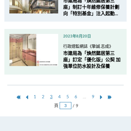
市建局為「煥然懿居第三
座」制訂十年維修保養計劃
向「特別基金」注入起動...
2023年8月20日
行政總監網誌《摯誠.志成》
市建局為「煥然懿居第三
座」訂定「優化版」公契 加
強單位防水設計及保養
第
上
本
Next
Last
1
2
3
4
5
6
...
9
一
一
頁
Page
Page
跳
頁
/ 9
頁
頁
頁