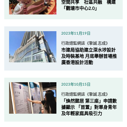
空間共享 社區共融 構建
「觀塘市中心2.0」
2023年11月19日
行政總監網誌《摯誠.志成》
市建局協助建立深水埗設計
及時裝基地 月底舉辦首場推
廣香港設計活動
2023年10月15日
行政總監網誌《摯誠.志成》
「煥然懿居 第三座」申請數
據顯示 「首置」對單身青年
及年輕家庭具吸引力