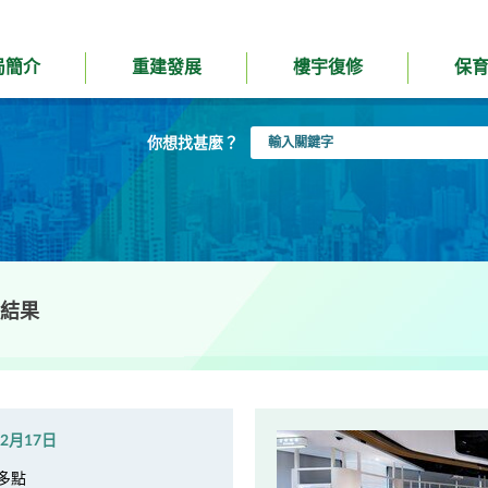
局簡介
重建發展
樓宇復修
保
輸
你想找甚麼？
入
關
鍵
字
結果
年2月17日
多點