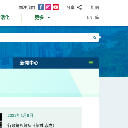
面
Instagram
YouTube
關注我們
分享
訂閱
電
書
郵
EN
简
育活化
更多
WhatsApp
微
面
信
Twitter
搜尋
書
LinkedIn
微
博
新聞中心
2023年1月8日
行政總監網誌《摯誠.志成》