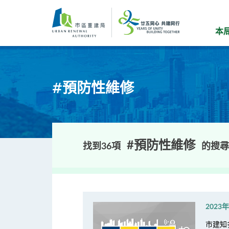
跳
到
主
本
要
內
容
#預防性維修
#預防性維修
找到36項
的搜尋
2023
市建知