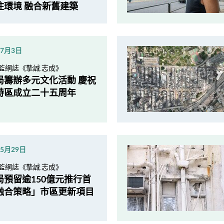
住環境 融合新舊建築
年7月3日
監網誌《摯誠.志成》
局籌辦多元文化活動 慶祝
特區成立二十五周年
年5月29日
監網誌《摯誠.志成》
局預留逾150億元推行首
融合策略」市區更新項目