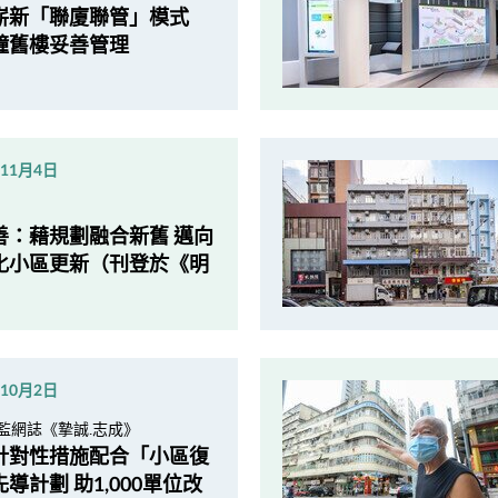
嶄新「聯廈聯管」模式
幢舊樓妥善管理
年11月4日
善：藉規劃融合新舊 邁向
化小區更新（刊登於《明
）
年10月2日
監網誌《摯誠.志成》
針對性措施配合「小區復
導計劃 助1,000單位改