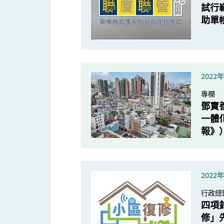
試行
助單
2022
專欄
鄧寶
一體
報》
2022
行政總
四項
修」先