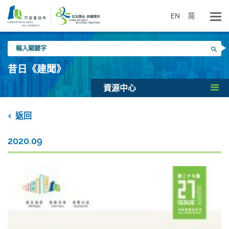
跳
到
EN
简
主
要
輸
內
搜尋
入
容
關
昔日《建聞》
鍵
字
資源中心
返回
2020.09