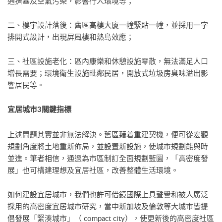
通擠塞及空氣污染，影響行人環境等；
二、樓宇設計落後：舊區高樓大廈一幢緊貼一幢，並採用一字
排開式設計，出現屏風樓和熱島效應；
三、社區設施老化：區內康樂和休憩設施零散，無法滿足人口
增長需要；環境衛生設施毗鄰民居，開放式垃圾房臭味溢出影
響居民等。
宜居城市3關鍵指標
上述問題其實並非無法解決。舊區藉着重建契機，便可從宏觀
規劃角度將土地重新佈局，並設置新設施，使城市規劃能與時
並進。筆者相信，通過為市區制訂全面規劃藍圖，「高密度發
展」也可構建理想及宜居社區，改善整體生活環境。
如何建設宜居城市，我們也許可借鏡國際上具聲譽和被人廣泛
採用的高密度宜居城市研究，當中新加坡及倫敦等大城市皆提
倡發展「緊湊城市」（ compact city），使更新後的高密度社區