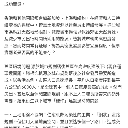
成功關鍵。
香港和其他國際都會如新加坡、上海和紐約，在經濟和人口持
續增長的過程中，皆需土地資源以達至城市持續發展。這些城
市為應對天然地形限制、減慢城市擴張以保護郊區天然資源，
及減少市民出行時間所耗用的能源，皆將城市朝向高密度發
展。然而坊間常有疑慮，認為高密度發展影響宜居程度，但事
實兩者是否真的不能並存？
舊區環境問題 源於城市規劃落後舊區在高密度建設下出現各種
環境問題，歸根究柢源於城市規劃落後於社會發展需要所造
成。以香港為例，市區人口急速增長，平均人口密度達到每平
方公里約6800人，是全球其中一個人口密度最高的城市。然而
房屋、基建以至休憩空間規劃，跟不上人口增長所帶來的額外
需要，結果衍生以下城市「硬件」建設過時的問題——
一、土地用途不協調：住宅毗鄰污染性的工業，「網狀」道路
規劃不但佔用大量地面空間，並且製造多個十字路口，造成交