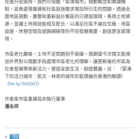
在提升密度時，我們可借鑑「緊湊城市」規劃概念和實踐機
制，妥善處理基建和社區設施需求增加所衍生的問題。透過全
面地區規劃、重整和重新設計舊區的已建設環境，善用土地資
源，並讓土地用途能相互配合，以滿足社區不論在住屋、地區
設施、休憩空間及道路網絡等的不同發展需要，創造更宜居環
境。
市區老化嚴峻，土地不足問題刻不容緩。我期望今次撰文能增
加外界對以規劃手段處理市區老化的理解，讓更新後的市區為
社會發展帶來新活力，營造宜居生活，創造雙贏。註： 〈緊湊
下的活力城市：凱文．林奇的城市形態理論在香港的解讀〉
（
bit.ly/2Iid3tO
）
作者是市區重建局非執行董事
​潘永祥
返回