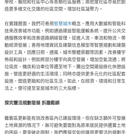
學校、醫院和社區中心等各類社區服務；高密度社區亦易於創
造更多樣文化交匯的社區空間，增加社區凝聚力。
在實踐層面，我們可善用
智慧城市
概念，應用大數據和智能科
技來改善城市功能，例如通過建設智能運輸系統，提升公共交
通服務效率和改善道路網絡管理，促進人流、車流和物流，帶
動經濟發展；善用地理資訊及建築信息模型等智慧規劃和建築
設計工具，因應日照、通風、城市整體景觀等因素，改善樓宇
佈局和設計，例如將部分樓宇向高空發展，增加空氣流通；將
垃圾房、機房和泊車位等遷至地下，騰出空間建設綠化休憩設
施，營造更舒適的生活環境；同時亦提供更多元化的社區配套
設施，塑造更融和的社區生活。如此，在經濟、環境和日常生
活上，便可達至宜居城市的三大指標。
探究靈活規劃發展 拆牆鬆綁
雖舊區更新能有效改善區內已建設環境，但在缺乏額外可發展
土地資源的情况下，無可避免要面對為原來居民提供遷置土地
的困局。要突破此限制，我們應探究如何運用更靈活的規劃手