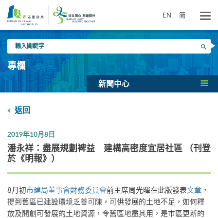
跳
到
EN
简
主
要
輸
內
搜尋
入
容
關
專欄
鍵
字
新聞中心
返回
2019年10月8日
​潘永祥：盡展規劃裨益 建構高密度宜居社區 （刊登
於《明報》）
8月初
市建局董事會財務委員會
前主席周光暉在此版發表
文章
，
提到舊區已建設環境乏善可陳，可供發展的土地不足，如何釋
放及開創可發展的土地資源，令舊區地盡其用，是市區更新的