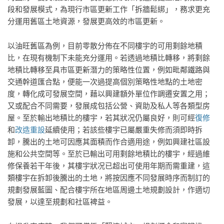
段和發展模式，為現行市區更新工作「拆牆鬆綁」，務求更充
分運用舊區土地資源，發展更高效的市區更新。
以油旺舊區為例，目前零散分佈在不同樓宇的可用剩餘地積
比，在現有機制下未能充分運用。若透過地積比轉移，將剩餘
地積比轉移至具市區更新潛力的策略性位置，例如毗鄰鐵路與
交通幹道匯合點，便能一次過提高個別策略性地點的土地密
度，轉化成可發展空間，藉以興建額外單位作調遷安置之用；
又或配合不同需要，發展成包括公營、資助及私人等各類型房
屋。至於輸出地積比的樓宇，若其狀况仍屬良好，則可經
復修
和
改造重設
延續使用；若該些樓宇已屬嚴重失修而須即時拆
卸，騰出的土地可因應其面積而作合適用途，例如興建社區設
施和公共空間等。至於已輸出可用剩餘地積比的樓宇，經過維
修保養若干年後，其樓宇狀况已超出可使用年期而需重建，這
類樓宇在拆卸後騰出的土地，將按因應不同發展時序而制訂的
規劃發展藍圖、配合樓宇所在地區周邊土地規劃設計，作適切
發展，以達至規劃和社區裨益。