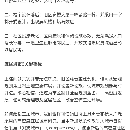
通挤塞及空气污染，影响行人环境等；
二、楼宇设计落后：旧区高楼大厦一幢紧贴一幢，并采用一字
排开式设计，出现屏风楼和热岛效应；
三、社区设施老化：区内康乐和休憩设施零散，无法满足人口
增长需要；环境卫生设施毗邻民居，开放式垃圾房臭味溢出影
响居民等。
宜居城市3关键指标
上述问题其实并非无法解决。旧区藉着重建契机，便可从宏观
规划角度将土地重新布局，并设置新设施，使城市规划能与时
并进。笔者相信，通过为市区制订全面规划蓝图，「高密度发
展」也可构建理想及宜居社区，改善整体生活环境。
如何建设宜居城市，我们也许可借镜国际上具声誉和被人广泛
采用的高密度宜居城市研究，当中新加坡及伦敦等大城市皆提
倡发展「紧凑城市」（ compact city），使更新后的高密度社区