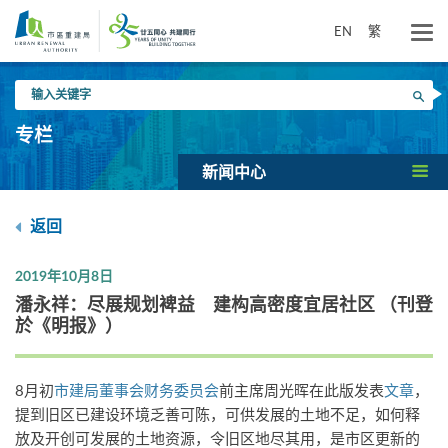
跳
到
EN
繁
主
要
输
内
搜寻
入
容
关
专栏
键
字
新闻中心
返回
2019年10月8日
​潘永祥：尽展规划裨益 建构高密度宜居社区 （刊登
於《明报》）
8月初
市建局董事会财务委员会
前主席周光晖在此版发表
文章
，
提到旧区已建设环境乏善可陈，可供发展的土地不足，如何释
放及开创可发展的土地资源，令旧区地尽其用，是市区更新的