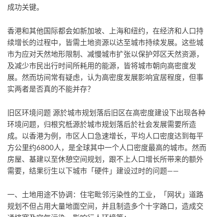
成功关键。
香港和其他国际都会如新加坡、上海和纽约，在经济和人口持
续增长的过程中，皆需土地资源以达至城市持续发展。这些城
市为应对天然地形限制、减慢城市扩张以保护郊区天然资源，
及减少市民出行时间所耗用的能源，皆将城市朝向高密度发
展。然而坊间常有疑虑，认为高密度发展影响宜居程度，但事
实两者是否真的不能并存？
旧区环境问题 源於城市规划落后旧区在高密度建设下出现各种
环境问题，归根究柢源於城市规划落后於社会发展需要所造
成。以香港为例，市区人口急速增长，平均人口密度达到每平
方公里约6800人，是全球其中一个人口密度最高的城市。然而
房屋、基建以至休憩空间规划，跟不上人口增长所带来的额外
需要，结果衍生以下城市「硬件」建设过时的问题——
一、土地用途不协调：住宅毗邻污染性的工业，「网状」道路
规划不但占用大量地面空间，并且制造多个十字路口，造成交