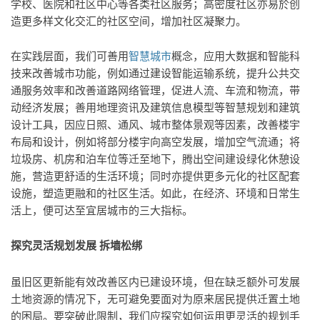
学校、医院和社区中心等各类社区服务；高密度社区亦易於创
造更多样文化交汇的社区空间，增加社区凝聚力。
在实践层面，我们可善用
智慧城市
概念，应用大数据和智能科
技来改善城市功能，例如通过建设智能运输系统，提升公共交
通服务效率和改善道路网络管理，促进人流、车流和物流，带
动经济发展；善用地理资讯及建筑信息模型等智慧规划和建筑
设计工具，因应日照、通风、城市整体景观等因素，改善楼宇
布局和设计，例如将部分楼宇向高空发展，增加空气流通；将
垃圾房、机房和泊车位等迁至地下，腾出空间建设绿化休憩设
施，营造更舒适的生活环境；同时亦提供更多元化的社区配套
设施，塑造更融和的社区生活。如此，在经济、环境和日常生
活上，便可达至宜居城市的三大指标。
探究灵活规划发展 拆墙松绑
虽旧区更新能有效改善区内已建设环境，但在缺乏额外可发展
土地资源的情况下，无可避免要面对为原来居民提供迁置土地
的困局。要突破此限制，我们应探究如何运用更灵活的规划手