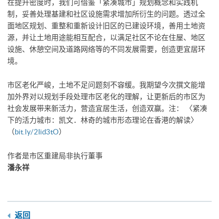
在提升密度时，我们可借鉴「紧凑城市」规划概念和实践机
制，妥善处理基建和社区设施需求增加所衍生的问题。透过全
面地区规划、重整和重新设计旧区的已建设环境，善用土地资
源，并让土地用途能相互配合，以满足社区不论在住屋、地区
设施、休憩空间及道路网络等的不同发展需要，创造更宜居环
境。
市区老化严峻，土地不足问题刻不容缓。我期望今次撰文能增
加外界对以规划手段处理市区老化的理解，让更新后的市区为
社会发展带来新活力，营造宜居生活，创造双赢。注： 〈紧凑
下的活力城市：凯文．林奇的城市形态理论在香港的解读〉
（
bit.ly/2Iid3tO
）
作者是市区重建局非执行董事
​潘永祥
返回