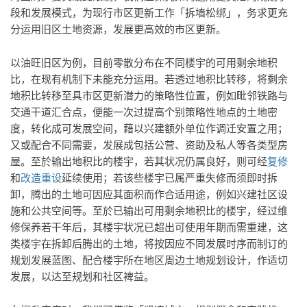
段和发展模式，为现行市区更新工作「拆墙松绑」，务求更充
分运用旧区土地资源，发展更高效的市区更新。
以油旺旧区为例，目前零散分布在不同楼宇的可用剩余地积
比，在现有机制下未能充分运用。若透过地积比转移，将剩余
地积比转移至具市区更新潜力的策略性位置，例如毗邻铁路与
交通干道汇合点，便能一次过提高个别策略性地点的土地密
度，转化成可发展空间，藉以兴建额外单位作调迁安置之用；
又或配合不同需要，发展成包括公营、资助及私人等各类型房
屋。至於输出地积比的楼宇，若其状况仍属良好，则可经
复修
和
改造重设
延续使用；若该些楼宇已属严重失修而须即时拆
卸，腾出的土地可因应其面积而作合适用途，例如兴建社区设
施和公共空间等。至於已输出可用剩余地积比的楼宇，经过维
修保养若干年后，其楼宇状况已超出可使用年期而需重建，这
类楼宇在拆卸后腾出的土地，将按因应不同发展时序而制订的
规划发展蓝图、配合楼宇所在地区周边土地规划设计，作适切
发展，以达至规划和社区裨益。