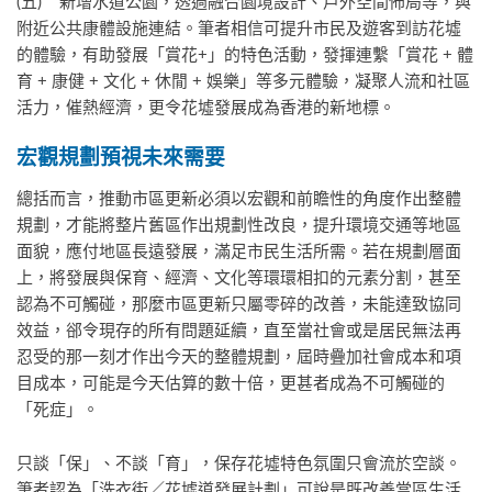
(五) 新增水道公園，透過融合園境設計、戶外空間佈局等，與
附近公共康體設施連結。筆者相信可提升市民及遊客到訪花墟
的體驗，有助發展「賞花+」的特色活動，發揮連繫「賞花 + 體
育 + 康健 + 文化 + 休閒 + 娛樂」等多元體驗，凝聚人流和社區
活力，催熱經濟，更令花墟發展成為香港的新地標。
宏觀規劃預視未來需要
總括而言，推動市區更新必須以宏觀和前瞻性的角度作出整體
規劃，才能將整片舊區作出規劃性改良，提升環境交通等地區
面貌，應付地區長遠發展，滿足市民生活所需。若在規劃層面
上，將發展與保育、經濟、文化等環環相扣的元素分割，甚至
認為不可觸碰，那麼市區更新只屬零碎的改善，未能達致協同
效益，郤令現存的所有問題延續，直至當社會或是居民無法再
忍受的那一刻才作出今天的整體規劃，屆時疊加社會成本和項
目成本，可能是今天估算的數十倍，更甚者成為不可觸碰的
「死症」。
只談「保」、不談「育」，保存花墟特色氛圍只會流於空談。
筆者認為「洗衣街／花墟道發展計劃」可說是既改善當區生活