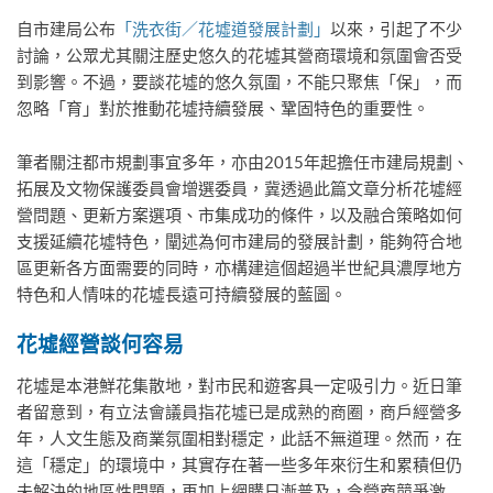
自市建局公布
「洗衣街／花墟道發展計劃」
以來，引起了不少
討論，公眾尤其關注歷史悠久的花墟其營商環境和氛圍會否受
到影響。不過，要談花墟的悠久氛圍，不能只聚焦「保」，而
忽略「育」對於推動花墟持續發展、鞏固特色的重要性。
筆者關注都市規劃事宜多年，亦由2015年起擔任市建局規劃、
拓展及文物保護委員會增選委員，冀透過此篇文章分析花墟經
營問題、更新方案選項、市集成功的條件，以及融合策略如何
支援延續花墟特色，闡述為何市建局的發展計劃，能夠符合地
區更新各方面需要的同時，亦構建這個超過半世紀具濃厚地方
特色和人情味的花墟長遠可持續發展的藍圖。
花墟經營談何容易
花墟是本港鮮花集散地，對市民和遊客具一定吸引力。近日筆
者留意到，有立法會議員指花墟已是成熟的商圈，商戶經營多
年，人文生態及商業氛圍相對穩定，此話不無道理。然而，在
這「穩定」的環境中，其實存在著一些多年來衍生和累積但仍
未解決的地區性問題，再加上網購日漸普及，令營商競爭激