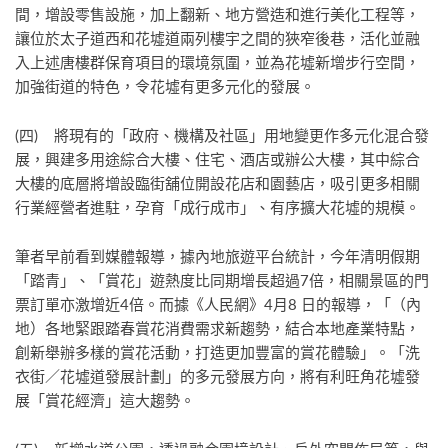
間，增設零售設施，加上翻新、地方營造和進行美化工程等，
讓位於太子道西和花墟道兩列樓宇之間的狹窄後巷，活化並融
入上述唐樓群保育項目的環境氛圍，並為花墟新增步行空間，
加強街道的特色，令花墟有更多元化的發展。
(四) 將現有的「政府、機構及社區」用地變更作多元化混合發
展，興建多用途綜合大樓、住宅、酒店或辦公大樓，其中綜合
大樓的底層將增設臨街舖位開設花店和園藝店，吸引更多相關
行業經營者進駐，孕育「成行成市」、有序擴大花墟的規模。
筆者早前看到媒體報導，據內地旅遊平台統計，今年清明假期
「踏青」、「賞花」遊熱度比同期增長超過7倍，相關景區的門
票訂單亦激增近4倍。而據《人民網》4月8 日的報導，「（內
地）各地緊跟踏春賞花消費需求新趨勢，結合本地產業特點，
創新舉辦多樣的賞花活動，打造更加豐富的賞花體驗」。「洗
衣街／花墟道發展計劃」的多元發展方向，將有利旺角花墟發
展「賞花經濟」這大趨勢。