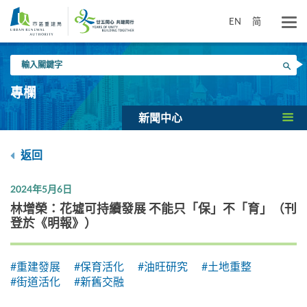
跳
到
EN
简
主
要
輸
內
搜尋
入
容
關
專欄
鍵
字
新聞中心
返回
2024年5月6日
林增榮：花墟可持續發展 不能只「保」不「育」（刊
登於《明報》）
#重建發展
#保育活化
#油旺研究
#土地重整
#街道活化
#新舊交融