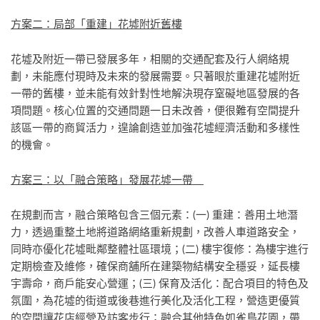
方案二：局部「重建」花墟附近舊樓
花墟及附近一帶已發展多年，相關的交通配套及行人網絡規
劃，未能應付現時及未來的發展需要。只著眼於重建花墟附近
一帶的舊樓，並未能有效針對性地解決現存窒礙地區發展的各
項問題。核心位置的交通問題一日未改善，便很難有空間提升
該區一帶的商貿活力，遑論創造並加強花墟經濟活動和多樣性
的機會。
方案三：以「融合策略」發展花墟一帶
在規劃而言，融合策略包含三個元素：(一) 重建：善用土地潛
力，透過重整土地將道路網絡重新規劃，改善人車道路安全，
同時亦優化花墟毗鄰整體社區環境；(二) 樓宇復修：為樓宇進行
定期檢查及維修，確保商舖所在建築物結構安全穩妥，延長樓
宇壽命，商戶能安心營運；(三) 保育及活化：配合項目的特色及
氛圍，為花墟的街道或後巷進行美化及活化工程，營造更優質
的空間讓花店經營及訪客步行；融合其他特色如雀鳥花園，帶