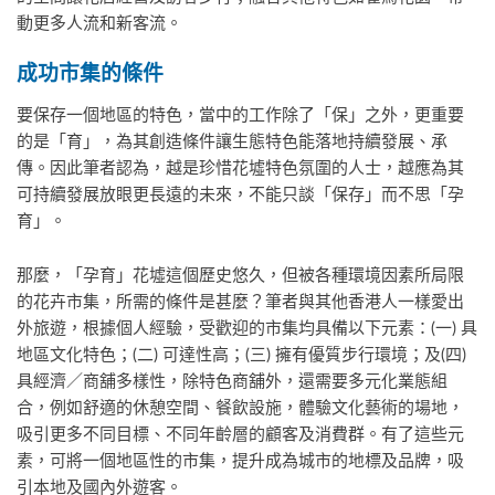
動更多人流和新客流。
成功市集的條件
要保存一個地區的特色，當中的工作除了「保」之外，更重要
的是「育」，為其創造條件讓生態特色能落地持續發展、承
傳。因此筆者認為，越是珍惜花墟特色氛圍的人士，越應為其
可持續發展放眼更長遠的未來，不能只談「保存」而不思「孕
育」。
那麼，「孕育」花墟這個歷史悠久，但被各種環境因素所局限
的花卉市集，所需的條件是甚麼？筆者與其他香港人一樣愛出
外旅遊，根據個人經驗，受歡迎的市集均具備以下元素：(一) 具
地區文化特色；(二) 可達性高；(三) 擁有優質步行環境；及(四)
具經濟／商舖多樣性，除特色商舖外，還需要多元化業態組
合，例如舒適的休憩空間、餐飲設施，體驗文化藝術的場地，
吸引更多不同目標、不同年齡層的顧客及消費群。有了這些元
素，可將一個地區性的市集，提升成為城市的地標及品牌，吸
引本地及國內外遊客。