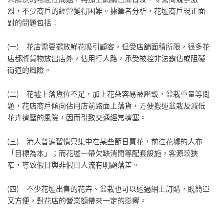
烈，不少商戶的經營變得困難。據筆者分析，花墟商戶現正面
對的問題包括：
(一) 花店需要擺放鮮花吸引顧客，但受店舖面積所限，很多花
店都將貨物放出店外，佔用行人路，承受被控非法霸佔或阻礙
街道的風險。
(二) 花墟上落貨位不足，加上花朵容易被壓毀，盆栽重量等問
題，花店商戶傾向佔用店前路面上落貨，方便搬運盆栽及減低
花卉擠壓的風險，因而引致交通經常擠塞。
(三) 港人普遍習慣只集中在某些節日買花，前往花墟的人亦
「目標為本」；而花墟一帶欠缺消閒等配套設施，客源較狹
窄，導致假日與非假日人流有明顯落差。
(四) 不少花墟出售的花卉、盆栽也可以透過網上訂購，既簡單
又方便，對花店的營業額帶來一定的影響。