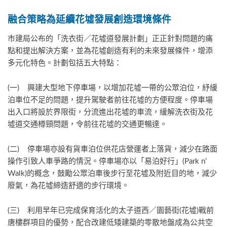
融合策略為延續花墟發展創造環境條件
市建局公布的「洗衣街／花墟道發展計劃」正正針對問題的痛
點和提出解決方案，並為花墟創造有利的未來發展條件，增添
多元化特色。計劃包括五大特點：
(一) 興建大型地下停車場，以增加花墟一帶的公眾泊位，紓緩
泊車位不足的問題，提升駕駛者前往花墟的方便程度。停車場
出入口將設於界限街，分流進出花墟的車流，緩解洗衣街及花
墟道交通樽頸問題，令前往花墟的交通更暢達。
(二) 停車場亦設有貨車泊位供花店營運者上落貨，減少在路面
操作引致人車爭路的情況。停車場亦以「易泊好行」(Park n’
Walk)的概念，鼓勵公眾泊車後步行至花墟及附近目的地，減少
廢氣，為花墟締造舒適的步行環境。
(三) 利用早年已完成保育活化的太子道西／園藝街(花墟)戰前
唐樓群項目的優勢，配合改建低矮建築的零散地盤成為公共空