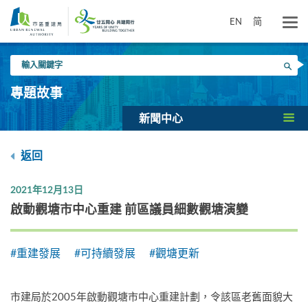
跳
到
EN
简
主
要
輸
內
搜尋
入
容
關
專題故事
鍵
字
新聞中心
返回
2021年12月13日
啟動觀塘市中心重建 前區議員細數觀塘演變
#重建發展
#可持續發展
#觀塘更新
市建局於2005年啟動觀塘市中心重建計劃，令該區老舊面貌大