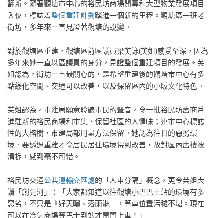
翻新。隨著觀塘市中心的裕民坊商場開幕和大型物業發展項目
入伙，標誌着
整個重建計劃
踏進一個新的里程。觀塘區一班老
街坊，多年來一直見證著觀塘的蛻變。
對於觀塘區重建，觀塘區前區議員梁芙詠(芙姐)感受至深，因為
多年來她一直以區議員的身分，見證整個重建項目的發展。芙
姐認為，街坊一直最關心的，是希望重建後的觀塘市中心有多
點綠化空間、交通可以改善，以及保留區內的小販文化特色。
芙姐認為，市建局願意聆聽市民的聲音，令一批裕民坊舊商戶
進駐新的裕民商場和市集，保留社區的人情味；連市中心標誌
性的大榕樹，市建局都用盡方法保留。她認為往日的惡劣環
境，要透過重建才令居民居住環境得到改善，故對區內舊樓被
清拆，感到毫不可惜。
裕民坊交通
公共運輸交匯處
的「人車分隔」概念，更令芙姐大
讚「創先河」：「大家都知道以往觀塘小巴巴士站的環境有多
惡劣，不只是『好天曬、落雨淋』，等車位置污穢不堪。現在
可以在冷氣商場等巴士到站才開門上車！」