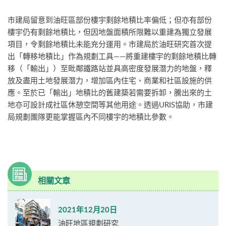
市建局留意到油旺區部份樓宇剩餘地積比率偏低；但亦有部份
樓宇仍有剩餘地積比，但因地盤面積所限難以重建為獨立發展
項目，令剩餘地積比未能充分運用。市建局於油旺研究首次提
出「轉移地積比」作為規劃工具——將重建樓宇的剩餘地積比轉
移（「輸出」）至毗鄰鐵路站並具高密度發展潛力的地盤，釋
放及盡用土地發展潛力，增加區內住宅、商業和社區設施的供
應。至於已「輸出」地積比的舊建築若需要拆卸，騰出來的土
地亦可設計成社區休憩空間等其他用途。透過URIS協助，市建
局規劃團隊更能掌握區內不同樓宇的地積比參數。
相關文章
2021年12月20日
油旺地區規劃研究