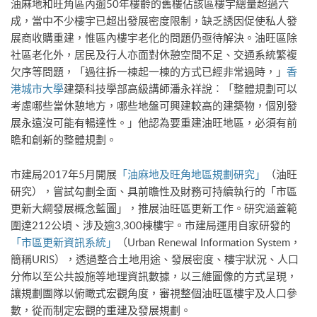
油麻地和旺角區內逾50年樓齡的舊樓佔該區樓宇總量超過六
成，當中不少樓宇已超出發展密度限制，缺乏誘因促使私人發
展商收購重建，惟區內樓宇老化的問題仍亟待解決。油旺區除
社區老化外，居民及行人亦面對休憩空間不足、交通系統繁複
欠序等問題，「過往拆一棟起一棟的方式已經非常過時，」
香
港城市大學
建築科技學部高級講師潘永祥說︰「整體規劃可以
考慮哪些當休憩地方，哪些地盤可興建較高的建築物，個別發
展永遠沒可能有暢達性。」他認為要重建油旺地區，必須有前
瞻和創新的整體規劃。
市建局2017年5月開展
「油麻地及旺角地區規劃研究」
（油旺
研究），嘗試勾劃全面、具前瞻性及財務可持續執行的「市區
更新大綱發展概念藍圖」，推展油旺區更新工作。研究涵蓋範
圍達212公頃、涉及逾3,300棟樓宇。市建局運用自家研發的
「市區更新資訊系統」
（Urban Renewal Information System，
簡稱URIS），透過整合土地用途、發展密度、樓宇狀況、人口
分佈以至公共設施等地理資訊數據，以三維圖像的方式呈現，
讓規劃團隊以俯瞰式宏觀角度，審視整個油旺區樓宇及人口參
數，從而制定宏觀的重建及發展規劃。