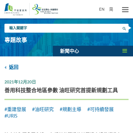
跳
到
EN
简
主
要
輸
內
搜尋
入
容
關
專題故事
鍵
字
新聞中心
返回
2021年12月20日
善用科技整合地區參數 油旺研究首提新規劃工具
#重建發展
#油旺研究
#規劃主導
#可持續發展
#URIS