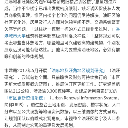
油麻地和旺角区内逾50年楼龄的旧楼占该区楼宇总量超过六
成，当中不少楼宇已超出发展密度限制，缺乏诱因促使私人发
展商收购重建，惟区内楼宇老化的问题仍亟待解决。油旺区除
社区老化外，居民及行人亦面对休憩空间不足、交通系统繁复
欠序等问题，「过往拆一栋起一栋的方式已经非常过时，」
香
港城市大学
建筑科技学部高级讲师潘永祥说∶「整体规划可以
考虑哪些当休憩地方，哪些地盘可兴建较高的建筑物，个别发
展永远没可能有畅达性。」他认为要重建油旺地区，必须有前
瞻和创新的整体规划。
市建局2017年5月开展
「油麻地及旺角地区规划研究」
（油旺
研究），尝试勾划全面、具前瞻性及财务可持续执行的「市区
更新大纲发展概念蓝图」，推展油旺区更新工作。研究涵盖范
围达212公顷、涉及逾3,300栋楼宇。市建局运用自家研发的
「市区更新资讯系统」
（Urban Renewal Information System，
简称URIS），透过整合土地用途、发展密度、楼宇状况、人口
分布以至公共设施等地理资讯数据，以三维图像的方式呈现，
让规划团队以俯瞰式宏观角度，审视整个油旺区楼宇及人口参
数，从而制定宏观的重建及发展规划。