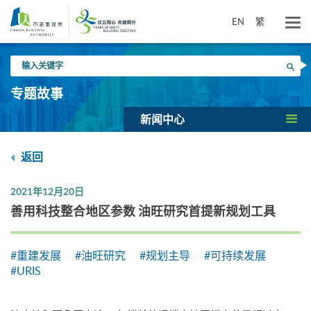
跳
到
EN
繁
主
要
输
内
搜寻
入
容
关
专题故事
键
字
新闻中心
返回
2021年12月20日
善用科技整合地区参数 油旺研究首提新规划工具
#重建发展
#油旺研究
#规划主导
#可持续发展
#URIS