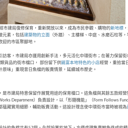
經市建局復修保育，重新開放以來，成為市民參觀、購物的
新地標
，
徵元素，包括
建築物的立面
（外牆）、主樓梯、中庭、水磨石柱等，
歡迎的市區聚腳地。
引訪客，市建局亦運用創新手法，多元活化中環街市；在著力保留街
六類貨品的街市檔口， 部份留下供
饒富本地特色的小店
經營，重拾當
汁原味」重現昔日魚檔的販賣情景，延續城市歷史。
，是市建局特意保留作展覽用途的保育檔口。這魚檔與其餘五款經營
rks Department）負責設計，以「形隨機能」（Form Follows 
都蘊藏實用細節，輔助販賣活動。這設計理念使中環街市當時被視為
設計的魚檔共有57個，全部設置於地下，方便處理售賣鮮魚造成的