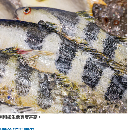
栩栩如生像真度甚高。