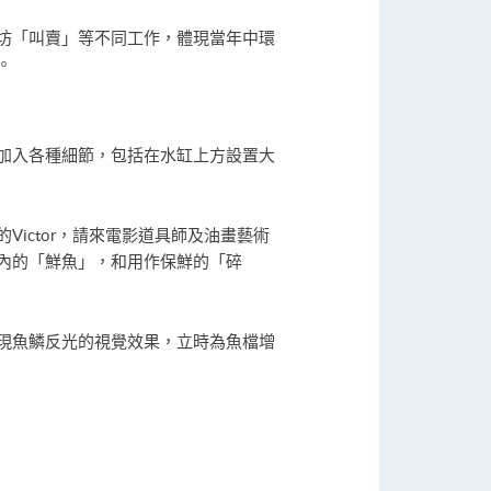
坊「叫賣」等不同工作，體現當年中環
。
加入各種細節，包括在水缸上方設置大
ictor，請來電影道具師及油畫藝術
內的「鮮魚」，和用作保鮮的「碎
現魚鱗反光的視覺效果，立時為魚檔增