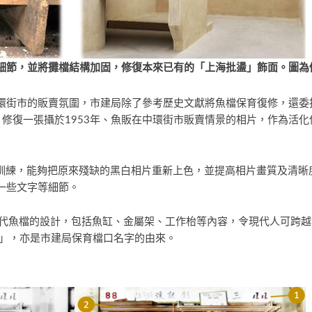
細節，並將攤檔結構加固，修復本來已有的「上海批盪」飾面。圖為
環街市的販賣氛圍，市建局除了參考歷史文獻將魚檔保育復修，還委
能科技，修復一張攝於1953年、魚販在中環街市販賣情景的相片，作為
度訓練，能夠把原來殘缺的黑白相片重新上色，並提高相片畫質及清晰
一些文字等細節。
年代魚檔的設計，包括魚缸、金屬架、工作枱等內容，令現代人可跨
號」，亦是市建局保育檔口名字的由來。