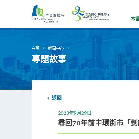
跳
到
主
本
要
內
容
主頁
新聞中心
專題故事
返回
2023年9月29日
尋回70年前中環街市「釗