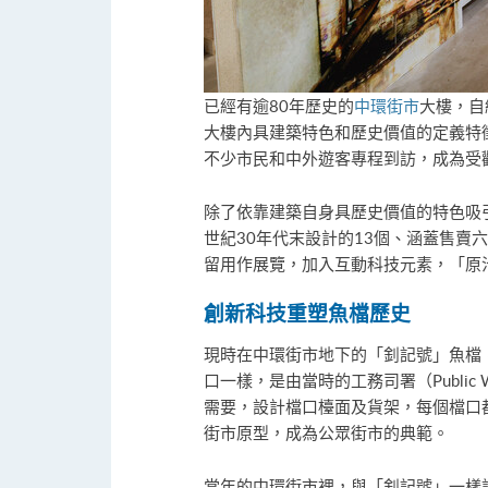
已經有逾80年歷史的
中環街市
大樓，自
大樓內具建築特色和歷史價值的定義特
不少市民和中外遊客專程到訪，成為受
除了依靠建築自身具歷史價值的特色吸
世紀30年代末設計的13個、涵蓋售賣
留用作展覽，加入互動科技元素，「原
創新科技重塑魚檔歷史
現時在中環街市地下的「釗記號」魚檔
口一樣，是由當時的工務司署（Public Wo
需要，設計檔口檯面及貨架，每個檔口
街市原型，成為公眾街市的典範。
當年的中環街市裡，與「釗記號」一樣