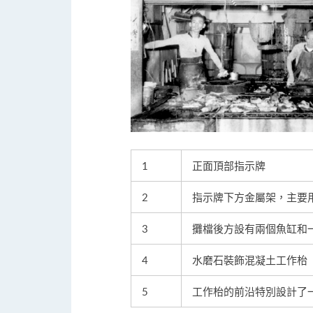
1
正面頂部指示牌
2
指示牌下方金屬架，主要
3
攤檔後方設有兩個魚缸和
4
水磨石裝飾混凝土工作枱
5
工作枱的前沿特別設計了