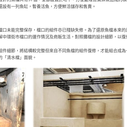
還設有一列魚缸，暫養活魚，方便鮮活儲存和售賣。
檔口未能完整保存，檔口的組件亦已殘缺失修。為了還原魚檔本來的
解中環街市檔口的運作情況及商販生活，對照攤檔的設計細節，以復
組件細節，將結構較完整但來自不同魚檔的組件復修，才能組合成為
的「清水檔」面貌。