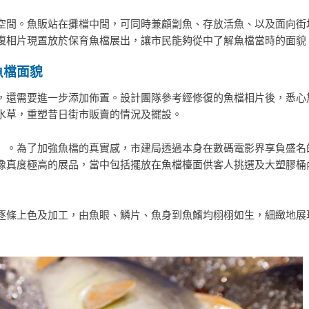
空間。魚販站在攤檔中間，可同時兼顧劏魚、存放活魚、以及面向街
復相片現置放於保育魚檔展出，讓市民能夠從中了解魚檔當時的面貌
魚檔面貌
，還需要進一步添加佈置。設計團隊參考經修復的魚檔相片後，悉心
水草，重塑昔日街市販賣的情況及擺設。
。為了加強魚檔的真實感，市建局透過本身在數碼電影界享負盛名的V
像真度極高的展品，當中包括擺放在魚檔檯面供客人挑選及大塑膠桶
逐條上色及加工，由魚眼、鱗片、魚身到魚鰭均栩栩如生，細緻地展