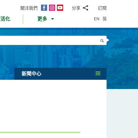
面
Instagram
YouTube
關注我們
分享
訂閱
電
書
郵
EN
简
育活化
更多
WhatsApp
微
面
信
Twitter
搜尋
書
LinkedIn
微
博
新聞中心