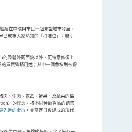
繼續在中環與市民一起見證城市發展。
早已成為大家熟知的「打咭位」，吸引
市的整體外觀面貌以外，更特意修復上
日的買賣營銷用途；其中一個魚檔則被保
豬肉、牛肉、家禽、鮮果、及蔬菜的檔
Function）的理念，按不同種類貨品的銷售
最先進的街市
，並奠定日後建成的現代
積水衞生問題。魚檔旳設計，除了設有一