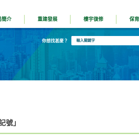
局簡介
重建發展
樓宇復修
保
輸
你想找甚麼？
入
關
鍵
字
記號」