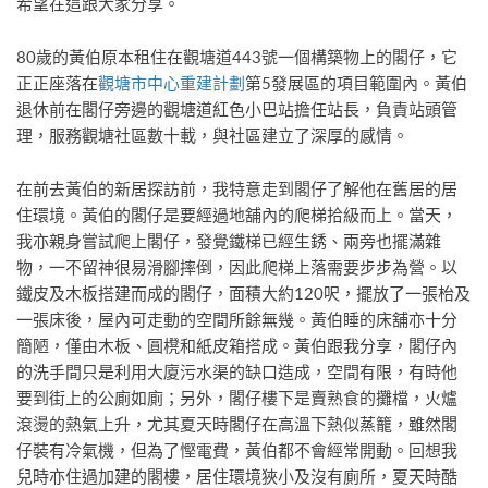
希望在這跟大家分享。
80歲的黃伯原本租住在觀塘道443號一個構築物上的閣仔，它
正正座落在
觀塘市中心重建計劃
第5發展區的項目範圍內。黃伯
退休前在閣仔旁邊的觀塘道紅色小巴站擔任站長，負責站頭管
理，服務觀塘社區數十載，與社區建立了深厚的感情。
在前去黃伯的新居探訪前，我特意走到閣仔了解他在舊居的居
住環境。黃伯的閣仔是要經過地舖內的爬梯拾級而上。當天，
我亦親身嘗試爬上閣仔，發覺鐵梯已經生銹、兩旁也擺滿雜
物，一不留神很易滑腳摔倒，因此爬梯上落需要步步為營。以
鐵皮及木板搭建而成的閣仔，面積大約120呎，擺放了一張枱及
一張床後，屋內可走動的空間所餘無幾。黃伯睡的床舖亦十分
簡陋，僅由木板、圓櫈和紙皮箱搭成。黃伯跟我分享，閣仔內
的洗手間只是利用大廈污水渠的缺口造成，空間有限，有時他
要到街上的公廁如廁；另外，閣仔樓下是賣熟食的攤檔，火爐
滾燙的熱氣上升，尤其夏天時閣仔在高溫下熱似蒸籠，雖然閣
仔裝有冷氣機，但為了慳電費，黃伯都不會經常開動。回想我
兒時亦住過加建的閣樓，居住環境狹小及沒有廁所，夏天時酷