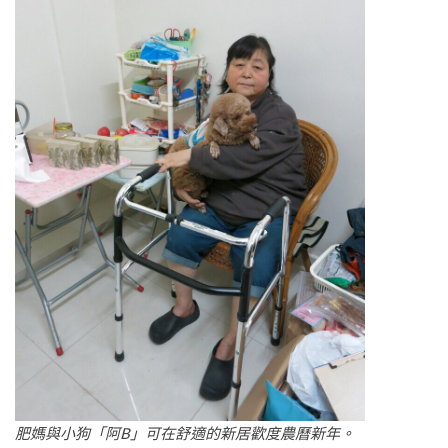
肥媽與小狗「阿
B
」可在舒適的新居歡度農曆新年。