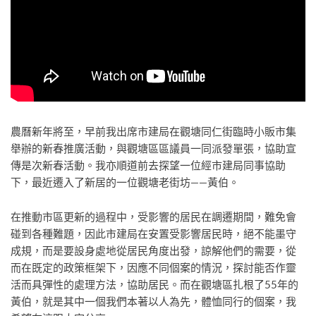
農曆新年將至，早前我出席市建局在觀塘同仁街臨時小販市集
舉辦的新春推廣活動，與觀塘區區議員一同派發單張，協助宣
傳是次新春活動。我亦順道前去探望一位經市建局同事協助
下，最近遷入了新居的一位觀塘老街坊——黃伯。
在推動市區更新的過程中，受影響的居民在調遷期間，難免會
碰到各種難題，因此市建局在安置受影響居民時，絕不能墨守
成規，而是要設身處地從居民角度出發，諒解他們的需要，從
而在既定的政策框架下，因應不同個案的情況，探討能否作靈
活而具彈性的處理方法，協助居民。而在觀塘區扎根了55年的
黃伯，就是其中一個我們本著以人為先，體恤同行的個案，我