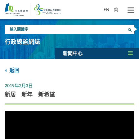
跳
到
EN
简
主
要
輸
內
搜尋
入
容
關
行政總監網誌
鍵
字
新聞中心
返回
2019年2月3日
新居 新年 新希望