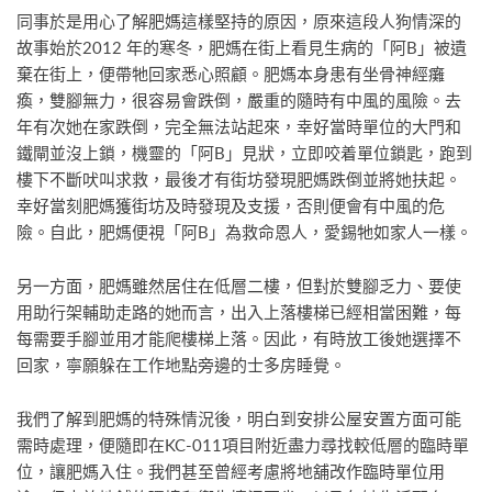
同事於是用心了解肥媽這樣堅持的原因，原來這段人狗情深的
故事始於2012 年的寒冬，肥媽在街上看見生病的「阿B」被遺
棄在街上，便帶牠回家悉心照顧。肥媽本身患有坐骨神經癱
瘓，雙腳無力，很容易會跌倒，嚴重的隨時有中風的風險。去
年有次她在家跌倒，完全無法站起來，幸好當時單位的大門和
鐵閘並沒上鎖，機靈的「阿B」見狀，立即咬着單位鎖匙，跑到
樓下不斷吠叫求救，最後才有街坊發現肥媽跌倒並將她扶起。
幸好當刻肥媽獲街坊及時發現及支援，否則便會有中風的危
險。自此，肥媽便視「阿B」為救命恩人，愛錫牠如家人一樣。
另一方面，肥媽雖然居住在低層二樓，但對於雙腳乏力、要使
用助行架輔助走路的她而言，出入上落樓梯已經相當困難，每
每需要手腳並用才能爬樓梯上落。因此，有時放工後她選擇不
回家，寧願躲在工作地點旁邊的士多房睡覺。
我們了解到肥媽的特殊情況後，明白到安排公屋安置方面可能
需時處理，便隨即在KC-011項目附近盡力尋找較低層的臨時單
位，讓肥媽入住。我們甚至曾經考慮將地舖改作臨時單位用