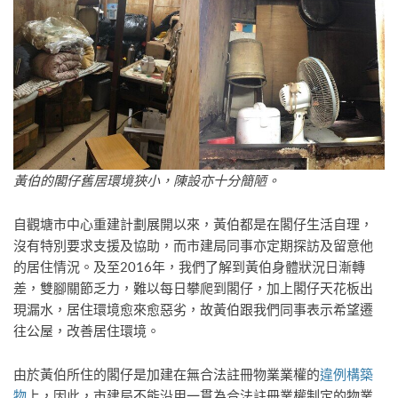
黃伯的閣仔舊居環境狹小，陳設亦十分簡陋。
自觀塘市中心重建計劃展開以來，黃伯都是在閣仔生活自理，
沒有特別要求支援及協助，而市建局同事亦定期探訪及留意他
的居住情況。及至2016年，我們了解到黃伯身體狀況日漸轉
差，雙腳關節乏力，難以每日攀爬到閣仔，加上閣仔天花板出
現漏水，居住環境愈來愈惡劣，故黃伯跟我們同事表示希望遷
往公屋，改善居住環境。
由於黃伯所住的閣仔是加建在無合法註冊物業業權的
違例構築
物
上，因此，市建局不能沿用一貫為合法註冊業權制定的物業