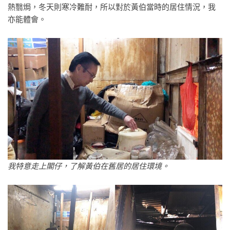
熱翳焗，冬天則寒冷難耐，所以對於黃伯當時的居住情況，我
亦能體會。
我特意走上閣仔，了解黃伯在舊居的居住環境。