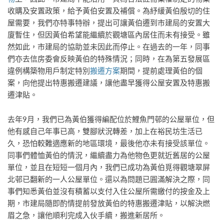
收購及安置政策，給予黃伯安置及補償。為紓緩黃伯殷切的住
屋需要，我們亦特事特辦，提出可讓黃伯遷到市建局的安置大
廈暫住，但因黃伯希望能繼續於觀塘區內居住而未有接受。雖
然如此，市建局的協助並未因此而停止。在過去的一年，同事
們亦去信房委會反映黃伯的特殊情況；同時，在為第五發展區
違例構築物用戶制定特別
搬遷方案
期間，提前處理黃伯的個
案，向他提出特惠搬遷建議，讓他盡早獲得公屋安置及特惠搬
遷津貼。
去年9月，我們已為黃伯獲得編配位於鯉魚門邨的公屋單位，但
他有感自己年事已高，雙腳狀況轉差，加上在裕民坊生活已
久，恐怕較難適應新的地區環境，最後他亦未有接受該單位。
同事們體恤黃伯的情況，繼續盡力為他物色更就近舊居的公屋
單位，並且在短短一個月內，我們已成功為黃伯覓得觀塘翠屏
北邨已翻新的一人公屋單位。還以為問題已圓滿解決之際，同
事們知悉黃伯並沒有積蓄以支付入住公屋所需繳付的按金及上
期，市建局隨即酌情提前發放黃伯的特惠搬遷津貼，以解決燃
眉之急，讓他順利完成入伙手續，搬進新居所。