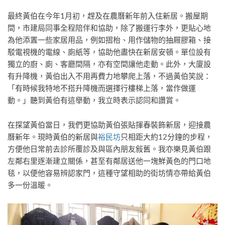
最終黃伯在今年1月初，趕及在農曆新年前入住新居。搬屋期
間，市建局同事全程陪伴和協助，除了搬運行李外，更貼心地
為他添置一些家居用品，例如摺枱、用作儲物的抽屜膠箱、接
駁電視機的電線、廁紙等，協助他盡快在新居安頓。單位設有
獨立的廚、廁、客廳間隔，亦有空間讓他走動。此外，大廈設
有升降機，黃伯出入不用再費力地攀爬上落，不過黃伯笑說：
「有時候我特地不搭升降機而選擇行樓梯上落，當作做運
動。」聽到黃伯有這舉動，我立時表示認同和讚賞。
在探望黃伯當日，我們更協助黃伯張貼揮春裝飾新居，迎接農
曆新年。現時黃伯的新居與
裕民坊
只相距大約12分鐘的步程，
方便他日常前去診所覆診及與區內朋友敍舊。我亦樂見黃伯跟
左鄰右里逐漸建立關係，甚至有鄰居送他一塊鮮黃色的門口地
毯，以便他容易辨認家門，這種守望相助的街坊情亦帶給黃伯
多一份溫暖。