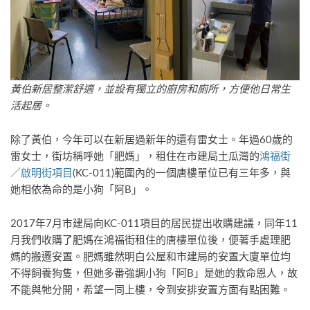
黃伯新居整潔舒適，並設有獨立的廚房和廁所，方便他日常生
活起居。
除了黃伯，今年可以在新居過新年的還有雷女士。年過60歲的
雷女士，街坊稱呼她「肥媽」，租住在市建局土瓜灣的
鴻福街
／啟明街項目
(KC-011)範圍內的一個唐樓單位已有三年多，與
她相依為命的是小狗「阿B」。
2017年7月市建局向KC-011項目的居民提出收購建議，同年11
月我們收購了肥媽在鴻福街租住的唐樓單位後，便著手處理肥
媽的搬遷安置。肥媽雖然明白公屋和市建局的安置大廈單位均
不得飼養狗隻，但她多番強調小狗「阿B」是她的救命恩人，故
不能與牠分開，希望一同上樓，令到安排安置方面有點困難。