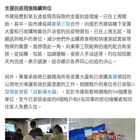
支援抗疫措施
陸續到位
市建局應對第五波疫情而採取的支援抗疫措施，已在上周開
始。其中，由市建局與
東華三院
合作，向居於市建局轄下安置
大廈和已收購物業住戶派發的抗疫物資包，已在上周五起，陸
續送到租戶的單位，減少他們外出購買食物和快速測試套裝等
物資的需要。我想借此一角，向東華三院能夠迅速的配合和安
排，從採購、包裝、協調運輸、安排人手派送等，均在短短數
天內完成，表示感謝，這亦顯示各界同心抗疫的決心。
另外，專業承辦商已展開為所有安置大廈和已收購
重建
項目的
公用地方噴灑長效抗菌塗層的工作，相關租戶的單位亦已安裝
U
型隔氣彎管「自動補水器」
。至於市建局暫時調撥的56個應急
單位，至今已安排染疫的8個租戶和6名同事的密切接觸者和同
住家人免費入住。