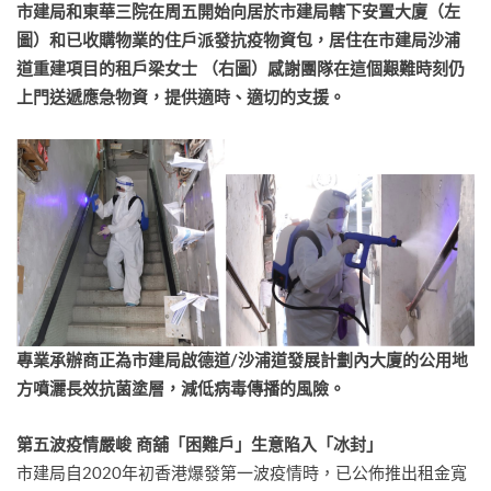
市建局和
東華三院
在周五開始向居於市建局轄下安置大廈
（
左
圖）和已收購物業的住戶派發抗疫物資包，居住在市建局沙浦
道重建項目的租戶梁女士 （右圖）感謝團隊在這個艱難時刻仍
上門送遞應急物資
，
提供
適
時
、適
切的支援。
專業承辦商正為市建局啟德道/沙浦道發展計劃內大廈的公用地
方噴灑長效抗菌塗層，減低病毒傳播的風險。
第五波疫情嚴峻
商舖「困難
戶
」生意陷入「冰封」
市建局自2020年初香港爆發第一波疫情時，已公佈推出租金寬