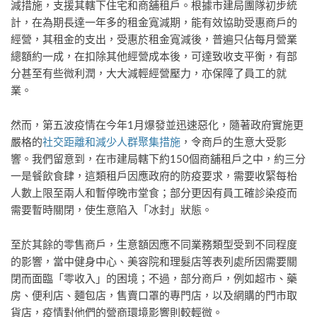
減措施，支援其轄下住宅和商舖租戶。根據市建局團隊初步統
計，在為期長達一年多的租金寬減期，能有效協助受惠商戶的
經營，其租金的支出，受惠於租金寬減後，普遍只佔每月營業
總額約一成，在扣除其他經營成本後，可達致收支平衡，有部
分甚至有些微利潤，大大減輕經營壓力，亦保障了員工的就
業。
然而，第五波疫情在今年1月爆發並迅速惡化，隨著政府實施更
嚴格的
社交距離和減少人群聚集措施
，令商戶的生意大受影
響。我們留意到，在市建局轄下約150個商舖租戶之中，約三分
一是餐飲食肆，這類租戶因應政府的防疫要求，需要收緊每枱
人數上限至兩人和暫停晚市堂食；部分更因有員工確診染疫而
需要暫時關閉，使生意陷入「冰封」狀態。
至於其餘的零售商戶，生意額因應不同業務類型受到不同程度
的影響，當中健身中心、美容院和理髮店等表列處所因需要關
閉而面臨「零收入」的困境；不過，部分商戶，例如超市、藥
房、便利店、麵包店，售賣口罩的專門店，以及網購的門市取
貨店，疫情對他們的營商環境影響則較輕微。