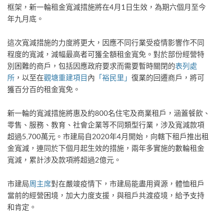
框架，新一輪租金寬減措施將在4月1日生效，為期六個月至今
年九月底。
這次寬減措施的力度將更大，因應不同行業受疫情影響作不同
程度的寬減，減幅最高者可獲全額租金寬免。對於部份經營特
別困難的商戶，包括因應政府要求而需要暫時關閉的
表列處
所
，以至在
觀塘重建項目
內
「裕民里」
復業的回遷商戶，將可
獲百分百的租金寬免。
新一輪的寬減措施將惠及約800名住宅及商業租戶，涵蓋餐飲、
零售、服務、教育、社會企業等不同類型行業，涉及寬減款項
超過5,700萬元。市建局自2020年4月開始，向轄下租戶推出租
金寬減，連同於下個月起生效的措施，兩年多實施的數輪租金
寬減，累計涉及款項將超過2億元。
市建局
周主席
對在嚴竣疫情下，市建局能盡用資源，體恤租戶
當前的經營困境，加大力度支援，與租戶共渡疫境，給予支持
和肯定。