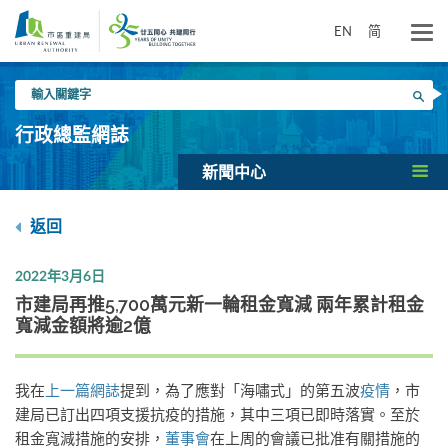
跳
到
EN
简
主
要
輸
內
搜尋
入
容
關
行政總監網誌
鍵
字
新聞中心
返回
2022年3月6日
市建局再推5,700萬元新一輪租金寬減 兩年累計租金
寬減金額將逾2億
我在
上一篇網誌
提到，為了應對「海嘯式」的第五波
疫情
，市
建局已訂出四項支援抗疫的措施，其中三項已即時落實。至於
租金寬減措施的安排，
董事會
在上周的會議已批准有關措施的