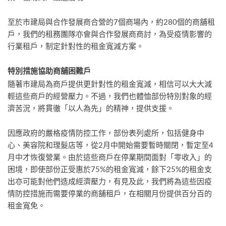
至於市建局與合作發展商合營的7個商場內，約280個的商舖租
戶，我們的租務團隊亦會與合作發展商商討，為受疫情影響的
行業租戶，制定針對性的租金寬減方案。
特別措施協助商舖困難戶
隨著市建局為商戶提供更針對性的租金寬減，相信可以大大減
輕這些商戶的經營壓力。不過，我們也體恤部份特別對象的經
濟苦況，將貫徹「以人為先」的精神，提供支援。
因應政府的嚴格疫情防控工作，部份表列處所，包括健身中
心、美容院和理髮店等，從2月中開始需要暫時關閉，暫定至4
月中才恢復營業。由於這些商戶在停業期間面對「零收入」的
困境，即使部份正受惠於75%的租金寬減，餘下25%的租金支
出亦可能對他們造成經濟壓力，有見及此，我們將為這些因疫
情防控措施而需要停業的商舖租戶，在相關月份提供百分百的
租金寬免。