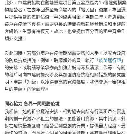
此外，市建局協助在觀塘重建項目第五發展區內15個違規構築
物經營者，在去年回遷至新商場內的「裕民里」復業，為回遷
戶提供相當於差餉估值一半的優惠租金，為期三年。考慮到回
遷戶在疫情下復業，需要更長的時間適應新經營環境和重建顧
客網絡，生意有待復元，故此，也會提供百分百的租金寬免作
額外支援。
與此同時，若部分商戶在疫情期間需要增加人手，以配合政府
的防疫抗疫措施，例如，聘請額外的員工執行
「疫苗通行證」
的安排，或聘請專業承辦商加強店舖消毒及清潔工作等。有關
的租戶可向市建局提交涉及與加強防疫抗疫相關措施的開支證
明，申請「升級」以獲得更高的寬減幅度。我們會逐一審視租
戶的申請，酌情處理。
同心協力
各界一同戰勝疫境
我相信上述的租金寬減安排，相對過去向所有行業租戶在實施
期內劃一寬減75%租金的做法，更能善用資源、集中資源，針
對在疫情最為嚴峻而經營受到重創的行業，提供最大程度、最
適切的幫助；而長達六個月的租金寬減期，亦有助紓緩租戶在