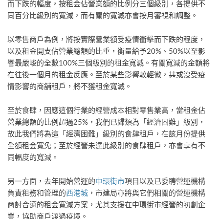
而下跌的幅度，按租金佔營業額的比例分三個級別，各提供不
同百分比級別的寬減，而有關的寬減亦會按月審視和調整。
以零售商戶為例，將按實際營業額受疫情衝擊而下跌的程度，
以及租金開支佔營業總額的比重，衡量給予20%、50%以至影
響最嚴峻的全數100%三個級別的租金寬減。有關寬減的金額將
在往後一個月的租金反應。至於某些影響較輕微，甚或沒受疫
情影響的商舖租戶，將不獲租金寬減。
至於食肆，因應這個行業的經營成本相對零售業高，當租金佔
營業總額的比例超過25%，我們已歸類為「經濟困難」級別，
故此我們將為這「經濟困難」級別的食肆租戶，在該月份提供
全額租金寬免；至於經營未達此級別的食肆租戶，亦會享有不
同幅度的寬減。
另一方面，去年開始營運的
中環街市
項目以及已委聘營運機構
負責租務和管理的
西港城
，市建局亦將與它們相關的營運機構
商討合適的租金寬減方案，尤其支援在中環街市經營的初創企
業，協助商戶渡過疫境。