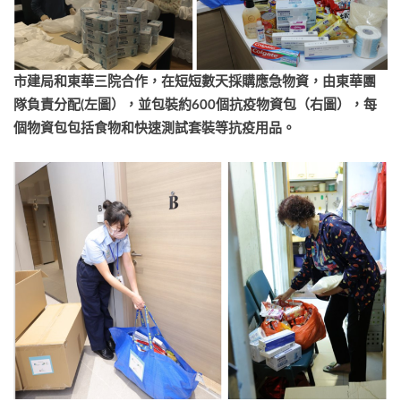
市建局和
東華三院
合作，在短短數天採購應急物資，由東華團
隊負責分配
(
左圖
）
，並包裝約
600
個抗疫物資包（右圖），每
個物資包包括食物和快速測試套裝等抗疫用品。