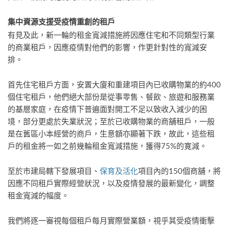
集中資源支援受疫情重創的
租
戶
有見及此，新一輪的租金寬減措施將因應住宅和不同類型行業
的商業租戶，因應疫情對他們的影響，作更針對性的寬減安
排。
首先住宅租戶方面，安置大廈和重建項目內已收購物業的約400
個住宅租戶，他們絕大部份是從事零售、餐飲、旅遊和服務業
的基層家庭，在疫情下普遍面對開工不足以致收入減少的困
境，部分更處於失業狀況；至於已收購物業的商舖租戶，一般
是在舊區小本經營的商戶，生意額亦顯著下跌，故此，這些租
戶的租金將一如之前幾輪租金寬減措施，獲得75%的寛減。
至於市建局轄下發展項目、
保育及活化
項目內的150個商舖，將
因應不同租戶實際經營狀況，以及疫情發展的最新變化，調整
租金寬減的幅度。
我們將逐一審視每個租戶每月實際營業額，視乎其受疫情衝擊