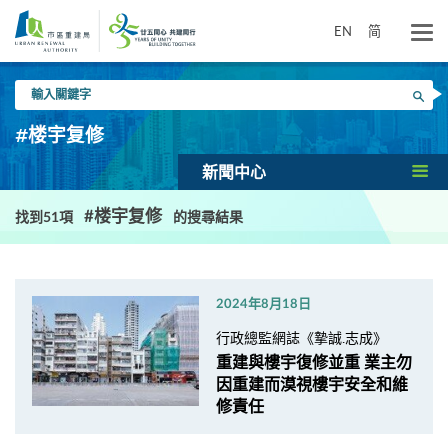
跳
到
EN
简
主
要
輸
內
搜尋
入
容
關
#楼宇复修
鍵
字
新聞中心
#楼宇复修
找到51項
的搜尋結果
2024年8月18日
行政總監網誌《摯誠.志成》
重建與樓宇復修並重 業主勿
因重建而漠視樓宇安全和維
修責任