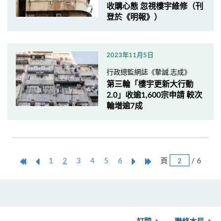
收購心態 忽視樓宇維修（刊
登於《明報》）
2023年11月5日
行政總監網誌《摯誠.志成》
第三輪「樓宇更新大行動
2.0」收逾1,600宗申請 較次
輪增逾7成
跳
第
上
本
Next
Last
頁
/ 6
1
2
3
4
5
6
頁
一
一
頁
Page
Page
頁
頁