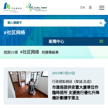
跳
到
EN
简
主
要
輸
內
搜尋
入
容
關
#社区网络
鍵
字
新聞中心
#社区网络
找到31項
的搜尋結果
2023年7月23日
行政總監網誌《摯誠.志成》
市建局提供安置大廈單位作
臨時居所 支援進行優化升降
機計劃樓宇業主