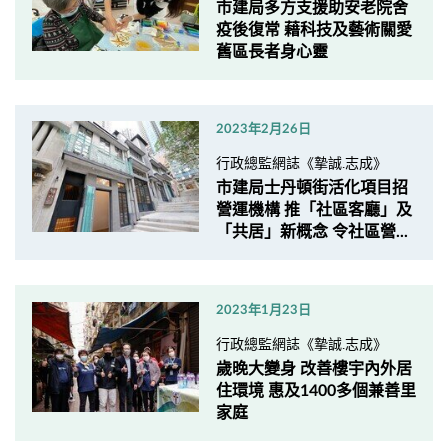
市建局多方支援助安老院舍
疫後復常 藉科技及藝術關愛
舊區長者身心靈
2023年2月26日
行政總監網誌《摯誠.志成》
市建局士丹頓街活化項目招
營運機構 推「社區客廳」及
「共居」新概念 令社區營...
2023年1月23日
行政總監網誌《摯誠.志成》
歲晚大變身 改善樓宇內外居
住環境 惠及1400多個兼善里
家庭