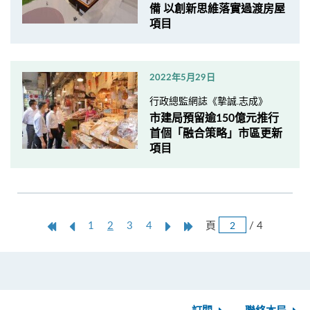
備 以創新思維落實過渡房屋
項目
2022年5月29日
行政總監網誌《摯誠.志成》
市建局預留逾150億元推行
首個「融合策略」市區更新
項目
跳
第
上
本
Next
Last
頁
/ 4
1
2
3
4
頁
一
一
頁
Page
Page
頁
頁