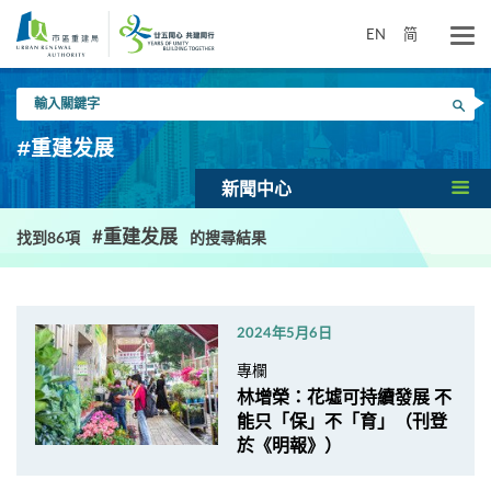
跳
到
EN
简
主
要
輸
內
搜尋
入
容
關
#重建发展
鍵
字
新聞中心
#重建发展
找到86項
的搜尋結果
2024年5月6日
專欄
林增榮：花墟可持續發展 不
能只「保」不「育」（刊登
於《明報》）