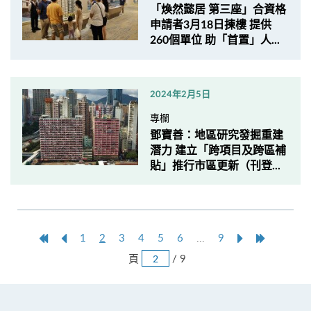
「煥然懿居 第三座」合資格
申請者3月18日揀樓 提供
260個單位 助「首置」人...
2024年2月5日
專欄
鄧寶善：地區研究發掘重建
潛力 建立「跨項目及跨區補
貼」推行市區更新（刊登...
第
上
本
Next
Last
1
2
3
4
5
6
...
9
一
一
頁
Page
Page
跳
頁
/ 9
頁
頁
頁