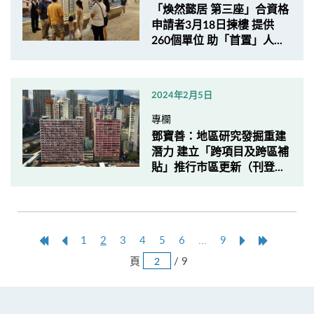
「煥然懿居 第三座」合資格
申請者3月18日揀樓 提供
260個單位 助「首置」人...
2024年2月5日
專欄
鄧寶善：地區研究發掘重建
潛力 建立「跨項目及跨區補
貼」推行市區更新（刊登...
第
上
本
Next
Last
1
2
3
4
5
6
...
9
一
一
頁
Page
Page
跳
頁
/ 9
頁
頁
頁