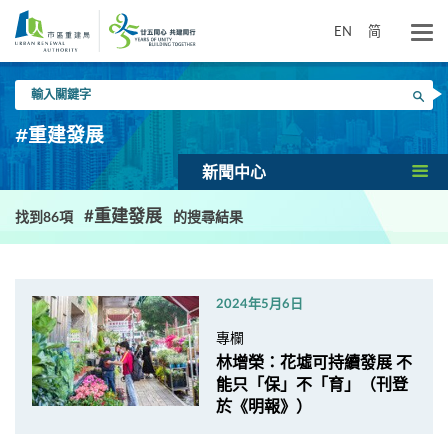
跳
到
EN
简
主
要
輸
內
搜尋
入
容
關
#重建發展
鍵
字
新聞中心
#重建發展
找到86項
的搜尋結果
2024年5月6日
專欄
林增榮：花墟可持續發展 不
能只「保」不「育」（刊登
於《明報》）