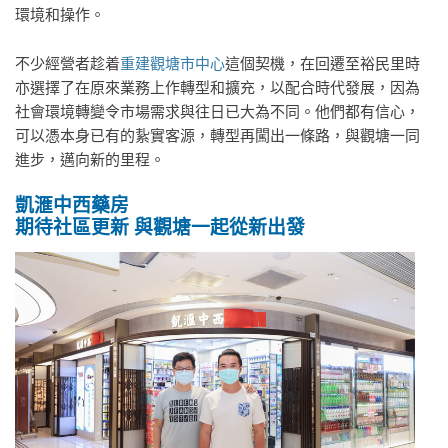
環境和操作。
不少經營者趁着
重建觀塘市中心
這個契機，在回遷至裕民里時
亦選擇了在原來業務上作轉型和擴充，以配合時代發展，因為
社會環境轉變令市場需求與往日已大為不同。他們都有信心，
可以憑本身已有的紥實客源，轉型再闖出一條路，與觀塘一同
進步，邁向新的里程。
凱滙中西藥房
期待社區更新 與觀塘一起從新出發