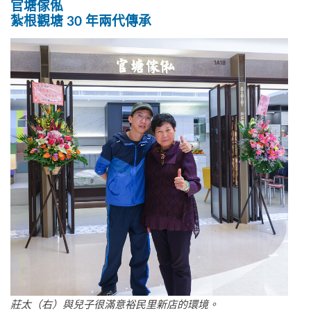
官塘傢俬
紮根觀塘 30 年兩代傳承
莊太（右）與兒子很滿意裕民里新店的環境。