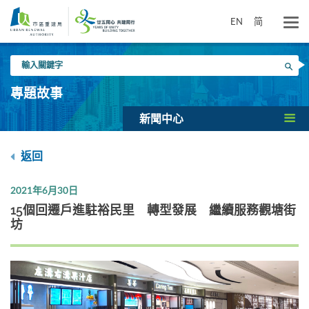
跳
到
EN
简
主
要
輸
內
搜尋
入
容
關
專題故事
鍵
字
新聞中心
返回
2021年6月30日
15個回遷戶進駐裕民里 轉型發展 繼續服務觀塘街
坊