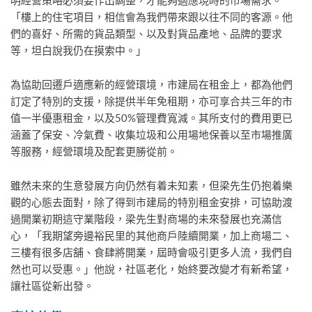
「樓上的住宅項目，相信會為我們帶來跟以往不同的客源。他
們的喜好、所需的貨品類型、以及對貨品產地、品牌的要求
等，坦白說我仍在摸索中。」
為協助回遷戶適應新的經營環境，市建局在租金上，都為他們
訂定了特別的支援，除提供半年免租期，亦可享合共三年的市
值一半優惠租金，以及50%管理費寬減。其所支付的費用更已
涵蓋了保安、冷氣費、收集垃圾和公用場地保養以至市場推廣
等服務，經營環境及配套更勝從前。
雖然未來的生意發展方向仍然有着未知素，但梁先生仍抱着樂
觀的心態去面對，除了得到市建局的特別租金安排，可協助渡
過開業初期這守業階段，梁先生對商場的未來發展也充滿信
心，「我期望旁邊裕民里的其他商戶陸續開業，加上商場二、
三樓有很多店舖、食肆將開業，屆時會吸引更多人流，我們自
然也可以受惠。」他說，社區老化，始終要改變才有新希望，
讓社區從新出發。