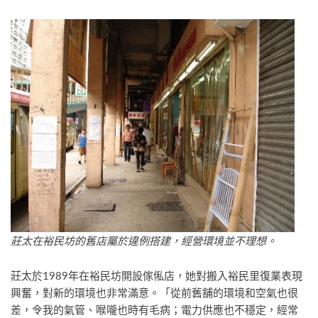
莊太在裕民坊的舊店屬於違例搭建，經營環境並不理想。
莊太於1989年在裕民坊開設傢俬店，她對搬入裕民里復業表現
興奮，對新的環境也非常滿意。「從前舊舖的環境和空氣也很
差，令我的氣管、喉嚨也時有毛病；電力供應也不穩定，經常