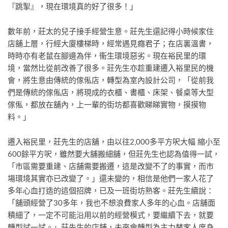
『跳掣』，現在環境真的好了很多！」
數年前，莊太的兒子接手經營生意。莊先生還記得小時候家住
店舖上層，行經大廈樓梯時，經常遇見癮君子；在店裏溫書，
時時亦有老鼠在腳邊為伴，衞生環境惡劣。現在裕民里的環
境，當然比從前改善了很多。莊先生亦趁重建遷入裕里民的機
會，將生意由傳統的傢俬店，轉型為室內設計公司，「從前我
們是傳統的傢俬店，將現成的衣櫃、書櫃、床架、餐桌等大型
傢俬，都放在舖內，上一輩的街坊都喜歡睇睇實物，摸摸物
料。」
遷入裕民里，莊先生的店舖，由以往2,000多平方呎大幅 縮小至
600餘平方呎，雖然要大舖搬細舖，但莊先生也認為值得一試，
「市區需要重建、店舖需要搬遷，這是改變不了的事實，而市
場環境其實亦已改變了。」還未變的，相信是他們一家人花了
多年心血打造的這個招牌，已及一班街坊熟客。莊先生續說：
「舖頭經營了30多年，我也不想浪費家人多年的心血。店舖面
積細了，一定不可能沿用以前的經營模式，要繼續下去，就要
轉型試一試。」莊先生的店舖，未來會轉型為主力替客人度身