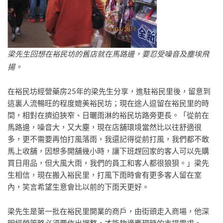
梁先生回想在裕民坊的舊店就在馬路邊，要忍受噪音及塵埃飛
揚。​
在裕民坊經營藥房25年的梁先生分享，進駐裕民里後，留意到
這裏人流暢旺的程度媲美裕民坊；現在途人逗留在裕民里的時
間，相對在擠迫狹窄、日曬雨淋的裕民坊路旁更長。「從前在
馬路邊，噪音大，又大塵，現在店舖環境當然比以往舒適很
多，更不需要再怕打風落雨，我還記得從前打風，我們都不敢
馬上收舖，因想多開舖幾小時，讓下班趕回家的客人可以先購
買日用品，但大風大雨，我們的員工和客人都很狼狽。」梁先
生相信，現在搬入裕民里，打風下雨時會有更多客人留在室
內，笑言希望生意會比以前的下雨天更好。
梁先生是第一批在裕民里開業的商戶，由街頭走入商場，他深
明經營策略必須要作出調整，才能夠適應現時的市場需求。