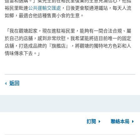
逗留和選購。」梁先生對在裕民里復業的生意充滿信心，他指
裕民里毗連
公共運輸交匯處
，日後更會駁通港鐵站，每天人流
如鯽，最適合他這種售賣小食的生意。
「我在觀塘起家，現在進駐裕民里，能夠有一間合法合規、屬
於自己的店舖，感到非常欣慰。我希望能將這目前唯一的固定
店舖，打造成品牌的『旗艦店』，將觀塘的獨特地方色彩和人
情味傳承下去。」
返回
訂閱
聯絡本局