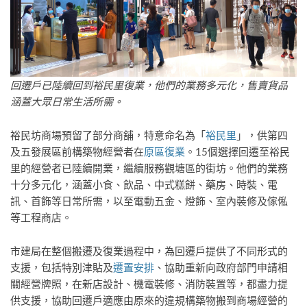
回遷戶已陸續回到裕民里復業，他們的業務多元化，售賣貨品
涵蓋大眾日常生活所需。
裕民坊商場預留了部分商舖，特意命名為「
裕民里
」，供第四
及五發展區前構築物經營者在
原區復業
。15個選擇回遷至裕民
里的經營者已陸續開業，繼續服務觀塘區的街坊。他們的業務
十分多元化，涵蓋小食、飲品、中式糕餅、藥房、時裝、電
訊、首飾等日常所需，以至電動五金、燈飾、室內裝修及傢俬
等工程商店。
市建局在整個搬遷及復業過程中，為回遷戶提供了不同形式的
支援，包括特別津貼及
遷置安排
、協助重新向政府部門申請相
關經營牌照，在新店設計、機電裝修、消防裝置等，都盡力提
供支援，協助回遷戶適應由原來的違規構築物搬到商場經營的