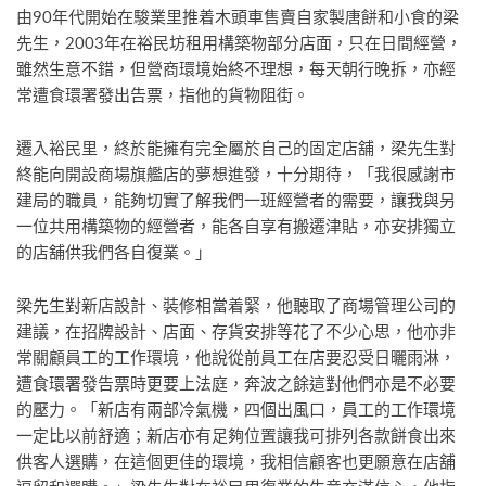
由90年代開始在駿業里推着木頭車售賣自家製唐餅和小食的梁
先生，2003年在裕民坊租用構築物部分店面，只在日間經營，
雖然生意不錯，但營商環境始終不理想，每天朝行晚拆，亦經
常遭食環署發出告票，指他的貨物阻街。
遷入裕民里，終於能擁有完全屬於自己的固定店舖，梁先生對
終能向開設商場旗艦店的夢想進發，十分期待，「我很感謝市
建局的職員，能夠切實了解我們一班經營者的需要，讓我與另
一位共用構築物的經營者，能各自享有搬遷津貼，亦安排獨立
的店舖供我們各自復業。」
梁先生對新店設計、裝修相當着緊，他聽取了商場管理公司的
建議，在招牌設計、店面、存貨安排等花了不少心思，他亦非
常關顧員工的工作環境，他說從前員工在店要忍受日曬雨淋，
遭食環署發告票時更要上法庭，奔波之餘這對他們亦是不必要
的壓力。「新店有兩部冷氣機，四個出風口，員工的工作環境
一定比以前舒適；新店亦有足夠位置讓我可排列各款餅食出來
供客人選購，在這個更佳的環境，我相信顧客也更願意在店舖