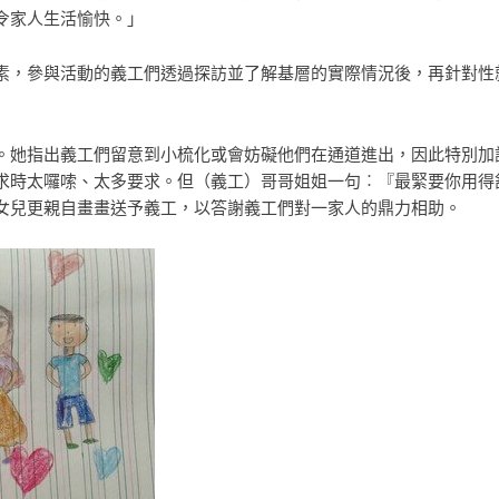
令家人生活愉快。」
素，參與活動的義工們透過探訪並了解基層的實際情況後，再針對性
。她指出義工們留意到小梳化或會妨礙他們在通道進出，因此特別加
求時太囉嗦、太多要求。但（義工）哥哥姐姐一句︰『最緊要你用得
女兒更親自畫畫送予義工，以答謝義工們對一家人的鼎力相助。