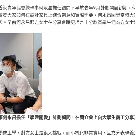
香港青年協會總幹事何永昌擔任顧問。早於去年9月計劃開展初期，
啟發大家如何在設計家具上結合創意和實際需要。何永昌回想當時大
興。早前何永昌跟方女士在分享會時更坦言十分欣賞學生們為方女士
事何永昌擔任「學建關愛」計劃顧問，在簡介會上向大學生義工分享
動或上學，對方女士是很大挑戰，而小梳化非常實用，且充分表現義