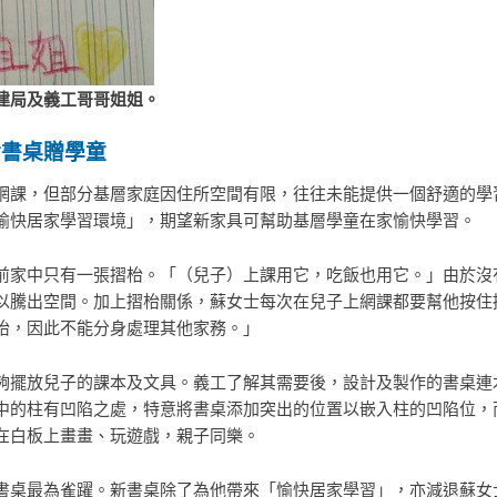
建局及義工哥哥姐姐。
實書桌贈學童
網課，但部分基層家庭因住所空間有限，往往未能提供一個舒適的學
愉快居家學習環境」，期望新家具可幫助基層學童在家愉快學習。
前家中只有一張摺枱。「（兒子）上課用它，吃飯也用它。」由於沒
以騰出空間。加上摺枱關係，蘇女士每次在兒子上網課都要幫他按住
枱，因此不能分身處理其他家務。」
夠擺放兒子的課本及文具。義工了解其需要後，設計及製作的書桌連
中的柱有凹陷之處，特意將書桌添加突出的位置以嵌入柱的凹陷位，
在白板上畫畫、玩遊戲，親子同樂。
書桌最為雀躍。新書桌除了為他帶來「愉快居家學習」，亦減退蘇女