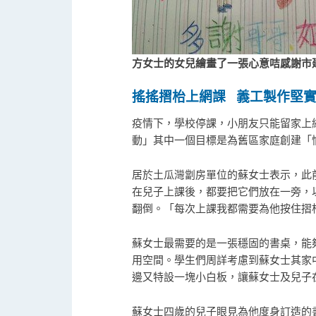
方女士的女兒繪畫了一張心意咭感謝市
搖搖摺枱上網課
義工製
作
堅
疫情下，學校停課，小朋友只能留家上
動」其中一個目標是為舊區家庭創建「
居於土瓜灣劏房單位的蘇女士表示，此
在兒子上課後，都要把它們放在一旁，
翻倒。「每次上課我都需要為他按住摺
蘇女士最需要的是一張穩固的書桌，能
用空間。學生們周詳考慮到蘇女士其家
邊又特設一塊小白板，讓蘇女士及兒子
蘇女士四歲的兒子眼見為他度身訂造的