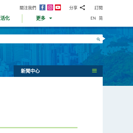
面
Instagram
YouTube
關注我們
分享
訂閱
電
書
郵
EN
简
育活化
更多
WhatsApp
微
面
信
Twitter
搜尋
書
LinkedIn
微
博
新聞中心