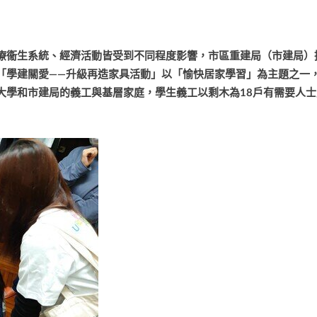
療衞生系統、經濟活動皆受到不同程度影響，市區重建局（市建局）
「學建關愛——升級再造家具活動」以「愉快居家學習」為主題之一
大學和市建局的義工與基層家庭，學生義工以剩木為18戶有需要人