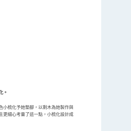
化。
色小梳化予她墊腳，以剩木為她製作與
生更細心考量了這一點，小梳化設計成