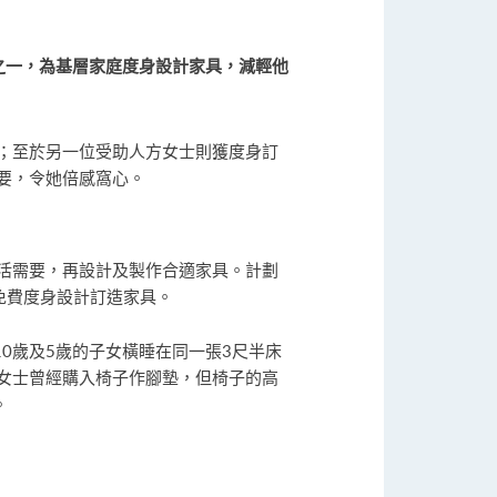
之一，為基層家庭度身設計家具，減輕他
；至於另一位受助人方女士則獲度身訂
要，令她倍感窩心。
生活需要，再設計及製作合適家具。計劃
庭免費度身設計訂造家具。
0歲及5歲的子女橫睡在同一張3尺半床
女士曾經購入椅子作腳墊，但椅子的高
。