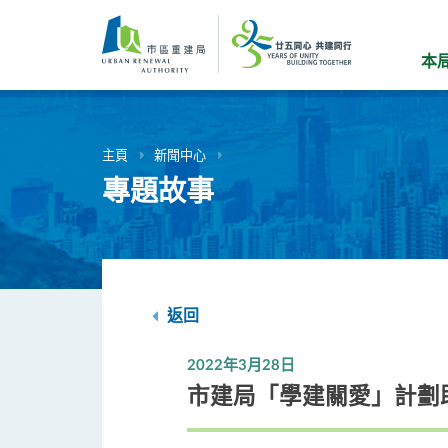
跳
到
主
本
要
內
容
主頁
新聞中心
專題故事
返回
2022年3月28日
市建局「學建關愛」計劃