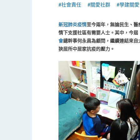
#社會責任
#關愛社群
#學建關愛
新冠肺炎疫情
至今兩年，無論民生、醫
情下支援社區有需要人士。其中，今屆
會
總幹事何永昌為顧問，繼續連結來自
狹居所中居家抗疫的壓力。