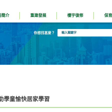
局簡介
重建發展
樓宇復修
保
輸
你想找甚麼？
入
關
鍵
字
助學童愉快居家學習