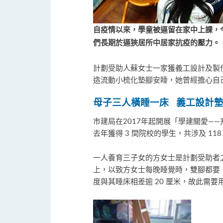
自疫情以來，學童被逼留在家中上課，
們長期於逼狹居所中居家抗疫的壓力。
計劃受助人蘇女士一家獲義工設計及製
造流動小梳化墊腳安睡，她曾經擔心自
母子三人橫睡一床 義工設計
市建局在2017年起開展「學建關愛
去年獲得 3 間院校的學生，共涉及 1
一人養育三子女的方女士是計劃受助者之
上，以致方女士每晚睡覺時，雙腳都要
度與其睡床相差逾 20 厘米，故此需