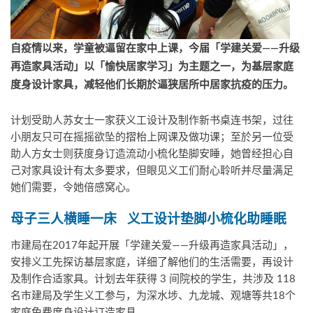
自疫情以来，学童被逼留在家中上课，今届「学建关爱——升级
再造家具活动」以「愉快居家学习」为主题之一，为基层家庭
度身设计家具，减轻他们长期於逼狭居所中居家抗疫的压力。
计划受助人苏女士一家获义工设计及制作新书桌连书架，过往
小朋友只可在摇摇欲坠的摺枱上网课及做功课；至於另一位受
助人方女士则获度身订造流动小梳化垫脚安睡，她曾经担心自
己对家具设计有太多要求，但眼见义工们耐心聆听并尽量满足
她们需要，令她倍感窝心。
母子三人横睡一床 义工设计垫脚小梳化助睡眠
市建局在2017年起开展「学建关爱——升级再造家具活动」，
安排义工先探访基层家庭，详细了解他们的生活需要，再设计
及制作合适家具。计划去年获得 3 间院校的学生，共涉及 118
名市建局及学生义工参与，为深水埗、九龙城、观塘等共18个
家庭免费度身设计订造家具。