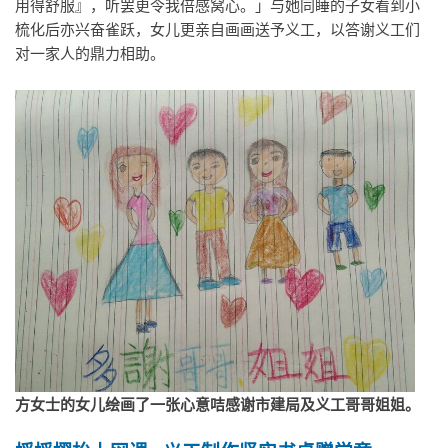
用得舒服』，听罢更令我倍感窝心。」与她同睡的子女看到小
梳化后亦兴奋雀跃，女儿更亲自画画送予义工，以答谢义工们
对一家人的鼎力相助。
方女士的女儿绘画了一张心意咭感谢市建局及义工哥哥姐姐。