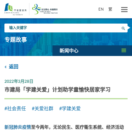
跳
到
EN
繁
主
要
输
内
搜寻
入
容
关
专题故事
键
字
新闻中心
返回
2022年3月28日
市建局「学建关爱」计划助学童愉快居家学习
#社会责任
#关爱社群
#学建关爱
新冠肺炎疫情
至今两年，无论民生、医疗衞生系统、经济活动