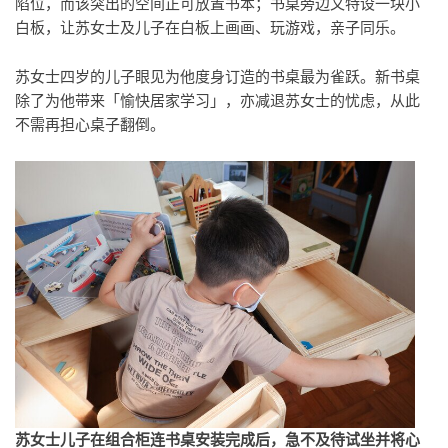
陷位，而该突出的空间正可放置书本；书桌旁边又特设一块小
白板，让苏女士及儿子在白板上画画、玩游戏，亲子同乐。
苏女士四岁的儿子眼见为他度身订造的书桌最为雀跃。新书桌
除了为他带来「愉快居家学习」，亦减退苏女士的忧虑，从此
不需再担心桌子翻倒。
苏女士儿子在组合柜连书桌安装完成后，急不及待试坐并将心