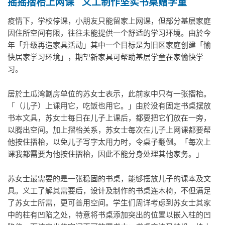
摇摇摺枱上网课
义工制
作
坚实书桌赠学童
疫情下，学校停课，小朋友只能留家上网课，但部分基层家庭
因住所空间有限，往往未能提供一个舒适的学习环境。由於今
年「升级再造家具活动」其中一个目标是为旧区家庭创建「愉
快居家学习环境」，期望新家具可帮助基层学童在家愉快学
习。
居於土瓜湾劏房单位的苏女士表示，此前家中只有一张摺枱。
「（儿子）上课用它，吃饭也用它。」由於没有固定书桌摆放
书本文具，苏女士每日在儿子上课后，都要把它们放在一旁，
以腾出空间。加上摺枱关系，苏女士每次在儿子上网课都要帮
他按住摺枱，以免儿子写字太用力时，令桌子翻倒。「每次上
课我都需要为他按住摺枱，因此不能分身处理其他家务。」
苏女士最需要的是一张稳固的书桌，能够摆放儿子的课本及文
具。义工了解其需要后，设计及制作的书桌连木椅，不但满足
了苏女士所需，更可善用空间。学生们周详考虑到苏女士其家
中的柱有凹陷之处，特意将书桌添加突出的位置以嵌入柱的凹