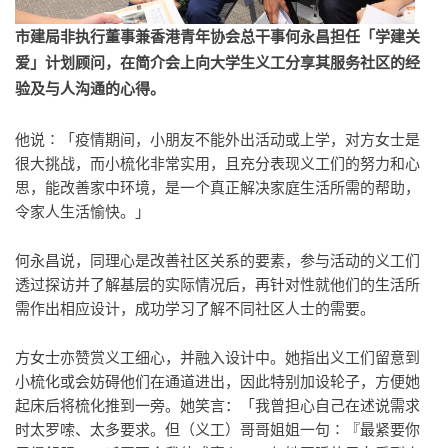
市建局非执行董事兼香港青年协会总干事何永昌担任「学建关
爱」计划顾问，在简介会上向大学生义工分享其服务社区的经
验及与人沟通的心得。
他说∶「疫情期间，小朋友不能外出活动或上学，对方女士是
很大挑战，而小梳化非常实用，且充分表现义工们的努力和心
思，能改善家中环境，是一个真正解决家庭生活所需的帮助，
令家人生活愉快。」
何永昌说，同理心是改善社区关系的要素，参与活动的义工们
透过探访并了解基层的实际情况后，再针对性就他们的生活所
需作出相应设计，成功学习了解不同社区人士的需要。
方女士亦赞赏义工细心，并融入设计中。她指出义工们留意到
小梳化或会妨碍他们在通道进出，因此特别加设轮子，方便她
起床后将梳化推到一旁。她笑言：「我曾担心自己在述说需求
时太罗嗦、太多要求。但（义工）哥哥姐姐一句∶『最紧要你