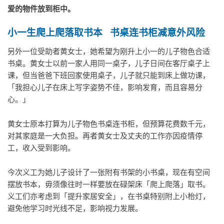
爱的物件放到柜中。
小一生爬上爬落取书本
书桌连书柜减意外风
险
另外一位受助者黄女士，她希望为刚升上小一的儿子物色合适
书桌。黄女士以前一家人用同一桌子，儿子日间在客厅桌子上
课，但当爸爸下班回家使用桌子，儿子就只能到床上做功课，
「我担心儿子在床上写字姿势不佳，影响发育，而且容易分
心。」
黄女士原本打算为儿子物色书桌连书柜，但预算花费数千元，
对其家庭是一大负担。再者黄女士及丈夫的工作亦因疫情停
工，收入受到影响。
今次义工为她儿子设计了一张附有书架的小书桌，现在有空间
摆放书本，毋须像往时一样要放在碌架床「爬上爬落」取书。
义工们亦考虑到「提升家居安全」，在书桌特别附上小枱灯，
避免他学习时光线不足，影响视力发展。