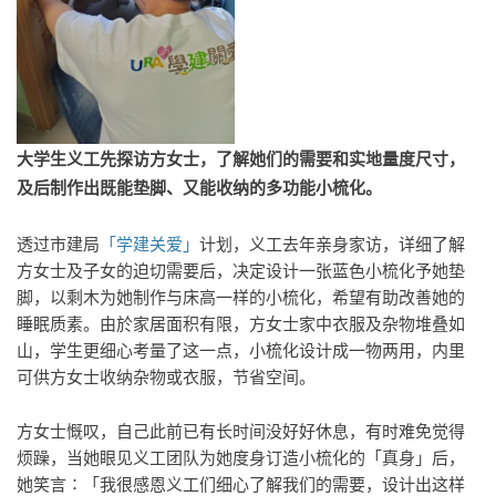
大学生义工先探访方女士，了解她们的需要和实地量度尺寸，
及后制作出既能垫脚、又能收纳的多功能小梳化。
透过市建局
「学建关爱」
计划，义工去年亲身家访，详细了解
方女士及子女的迫切需要后，决定设计一张蓝色小梳化予她垫
脚，以剩木为她制作与床高一样的小梳化，希望有助改善她的
睡眠质素。由於家居面积有限，方女士家中衣服及杂物堆叠如
山，学生更细心考量了这一点，小梳化设计成一物两用，内里
可供方女士收纳杂物或衣服，节省空间。
方女士慨叹，自己此前已有长时间没好好休息，有时难免觉得
烦躁，当她眼见义工团队为她度身订造小梳化的「真身」后，
她笑言∶「我很感恩义工们细心了解我们的需要，设计出这样