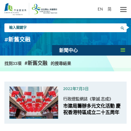
跳
到
EN
简
主
要
輸
內
搜尋
入
容
關
#新舊交融
鍵
字
新聞中心
#新舊交融
找到33項
的搜尋結果
2022年7月3日
行政總監網誌《摯誠.志成》
市建局籌辦多元文化活動 慶
祝香港特區成立二十五周年