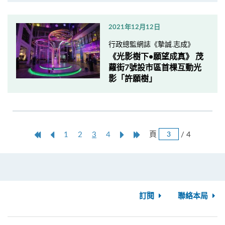
2021年12月12日
行政總監網誌《摯誠.志成》
《光影樹下•願望成真》 茂
蘿街7號設市區首棵互動光
影「許願樹」
跳
第
上
本
Next
Last
頁
/ 4
1
2
3
4
頁
一
一
頁
Page
Page
頁
頁
訂閱
聯絡本局