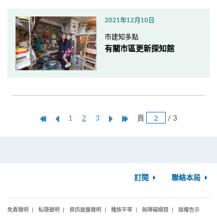
2021年12月10日
市建知多點
有關市區更新探知館
跳
第
上
本
Next
Last
頁
/ 3
1
2
3
頁
一
一
頁
Page
Page
頁
頁
訂閱
聯絡本局
免責聲明
私隱聲明
資訊披露聲明
種族平等
無障礙網頁
版權告示