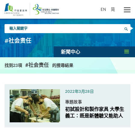
跳
到
EN
简
主
要
輸
內
搜尋
入
容
關
#社会责任
鍵
字
新聞中心
#社会责任
找到23項
的搜尋結果
2022年3月28日
專題故事
初試設計和製作家具 大學生
義工：既是新體驗又能助人