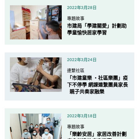
2022年3月28日
專題故事
市建局「學建關愛」計劃助
學童愉快居家學習
2022年3月24日
連繫社區
「市建童樂 ・社區樂團」疫
下不停學 網課連繫團員家長
親子共奏家融樂
2022年3月18日
專題故事
「樂齡安居」家居改善計劃