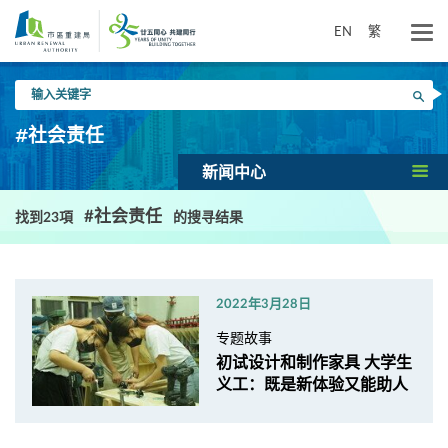
跳
到
EN
繁
主
要
输
内
搜寻
入
容
关
#社会责任
键
字
新闻中心
#社会责任
找到23項
的搜寻结果
2022年3月28日
专题故事
初试设计和制作家具 大学生
义工：既是新体验又能助人