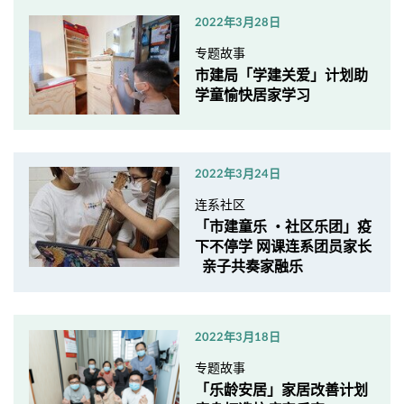
2022年3月28日
专题故事
市建局「学建关爱」计划助
学童愉快居家学习
2022年3月24日
连系社区
「市建童乐 ・社区乐团」疫
下不停学 网课连系团员家长
亲子共奏家融乐
2022年3月18日
专题故事
「乐龄安居」家居改善计划