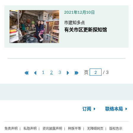
2021年12月10日
市建知多点
有关市区更新探知馆
跳
第
上
本
Next
Last
页
/ 3
1
2
3
页
一
一
页
Page
Page
页
页
订阅
联络本局
免责声明
私隐声明
资讯披露声明
种族平等
无障碍网页
版权告示