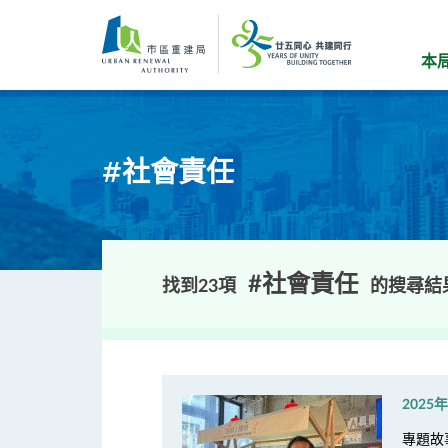
跳
到
主
本
要
內
容
#社會責任
#社會責任
找到23項
的搜尋結
2025
專題故