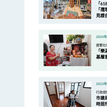
「6
「孺
見證
2024
連繫社
「樂
基層
2023
行政總
市建
時居