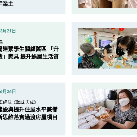
宇業主
年3月21日
區
局連繫學生關顧舊區 「升
造」家具 提升蝸居生活質
年6月26日
監網誌《摯誠.志成》
建設與提升住屋水平兼備
新思維落實過渡房屋項目