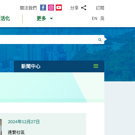
面
Instagram
YouTube
關注我們
分享
訂閱
電
書
郵
EN
简
育活化
更多
WhatsApp
微
面
信
Twitter
搜尋
書
LinkedIn
微
博
新聞中心
2024年12月27日
連繫社區