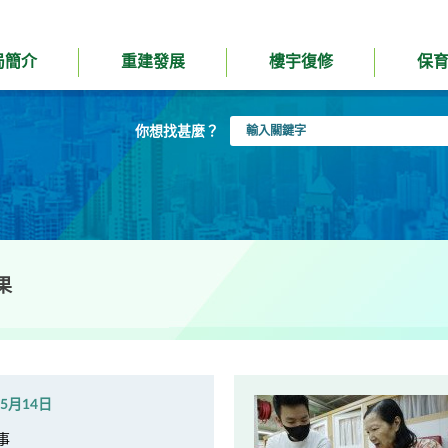
局簡介
重建發展
樓宇復修
保
輸
你想找甚麼？
入
關
鍵
字
果
年5月14日
事