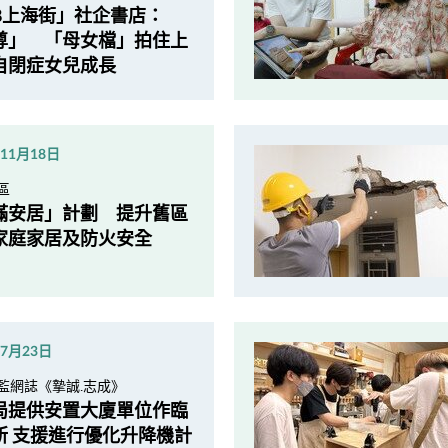
18上海街」社企書店：
尊」 「母女檔」拍住上
自閉症女兒成長
年11月18日
區
滿安居」計劃 提升舊區
家庭家居及防火安全
年7月23日
監網誌《摯誠.志成》
局提供安置大廈單位作臨
所 支援進行優化升降機計