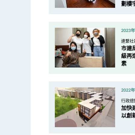
劃樓
2023
連繫社
市建
級再
素
2022
行政總
加快
以創