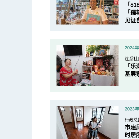
「6
「孺
见证
2024
连系社
「乐
基层
2023
行政总
市建
时居