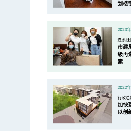
划楼
2023
连系社
市建
级再
素
2022
行政总
加快
以创