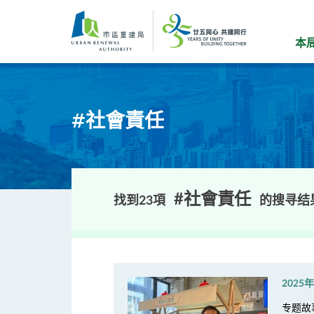
跳
到
主
本
要
内
容
#社會責任
#社會責任
找到23項
的搜寻结
2025
专题故