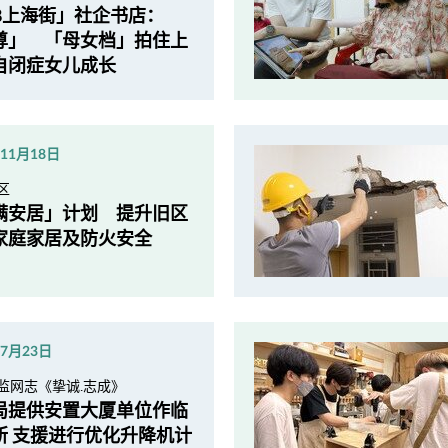
18上海街」社企书店：
尊」 「母女档」拍住上
自闭症女儿成长
年11月18日
区
满安居」计划 提升旧区
家庭家居及防火安全
年7月23日
监网志《挚诚.志成》
局提供安置大厦单位作临
所 支援进行优化升降机计