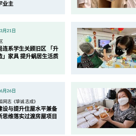
宇业主
年3月21日
区
局连系学生关顾旧区 「升
造」家具 提升蜗居生活质
年6月26日
监网志《挚诚.志成》
建设与提升住屋水平兼备
新思维落实过渡房屋项目