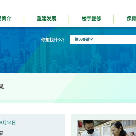
局简介
重建发展
楼宇复修
保
输
你想找什么？
入
关
键
字
果
年5月14日
事