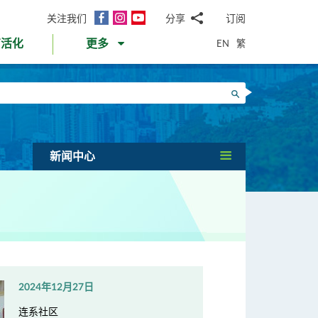
面
Instagram
YouTube
关注我们
分享
订阅
电
书
邮
EN
繁
育活化
更多
WhatsApp
微
面
信
Twitter
搜寻
书
LinkedIn
微
博
新闻中心
2024年12月27日
连系社区