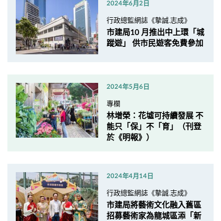
2024年6月2日
行政總監網誌《摯誠.志成》
市建局10 月推出中上環「城
蹤遊」 供市民遊客免費參加
2024年5月6日
專欄
林增榮：花墟可持續發展 不
能只「保」不「育」（刊登
於《明報》）
2024年4月14日
行政總監網誌《摯誠.志成》
市建局將藝術文化融入舊區
招募藝術家為龍城區添「新