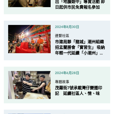
出「地膽遊中」導賞活動 即
日起供市民免費報名參加
2024年8月30日
連繫社區
市建局夥「龍城」潮州組織
招盂蘭勝會「實習生」 吸納
年輕一代延續「小潮州」...
2024年6月28日
專題故事
茂蘿街7號承載灣仔變遷印
記 延續社區人、情、味