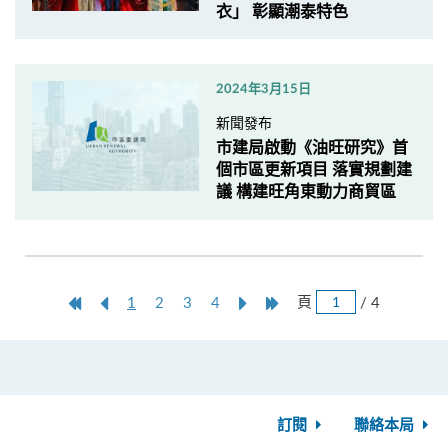
衣」 彰顯潮泰特色
2024年3月15日
新聞發布
市建局啟動《油旺研究》首
個市區更新項目 落實規劃建
議 構建旺角東動力商貿區
跳
第
上
本
Next
Last
頁
/ 4
1
2
3
4
頁
一
一
頁
Page
Page
頁
頁
訂閱
聯絡本局