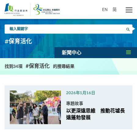
跳
到
EN
简
主
要
輸
內
搜尋
入
容
關
#保育活化
鍵
字
新聞中心
#保育活化
找到34項
的搜尋結果
2026年1月16日
專題故事
以更深遠思維 推動花墟長
遠蓬勃發展