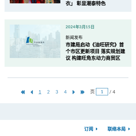
衣」 彰显潮泰特色
2024年3月15日
新闻发布
市建局启动《油旺研究》首
个市区更新项目 落实规划建
议 构建旺角东动力商贸区
跳
第
上
本
Next
Last
页
/ 4
1
2
3
4
页
一
一
页
Page
Page
页
页
订阅
联络本局