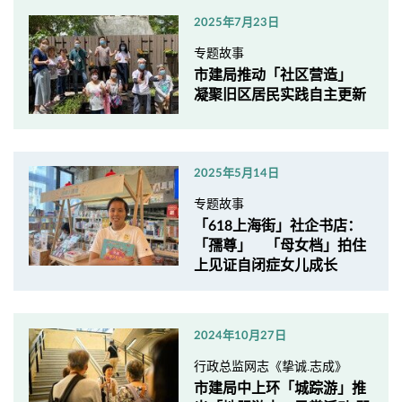
2025年7月23日
专题故事
市建局推动「社区营造」
凝聚旧区居民实践自主更新
2025年5月14日
专题故事
「618上海街」社企书店：
「孺尊」 「母女档」拍住
上见证自闭症女儿成长
2024年10月27日
行政总监网志《挚诚.志成》
市建局中上环「城踪游」推