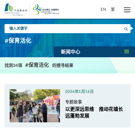
跳
到
EN
繁
主
要
输
内
搜寻
入
容
关
#保育活化
键
字
新闻中心
#保育活化
找到34項
的搜寻结果
2026年1月16日
专题故事
以更深远思维 推动花墟长
远蓬勃发展