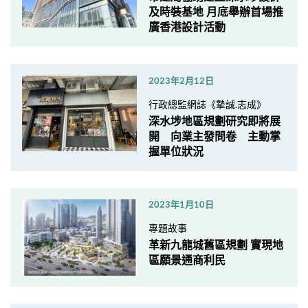
及時裝基地 月底舉辦首場推
廣香港設計活動
2023年2月12日
行政總監網誌《摯誠.志成》
深水埗地區規劃研究即將展
開 向業主發問卷 主動掌
握單位狀況
2023年1月10日
專題故事
革新九龍城舊區規劃 實現地
區願景通商利民