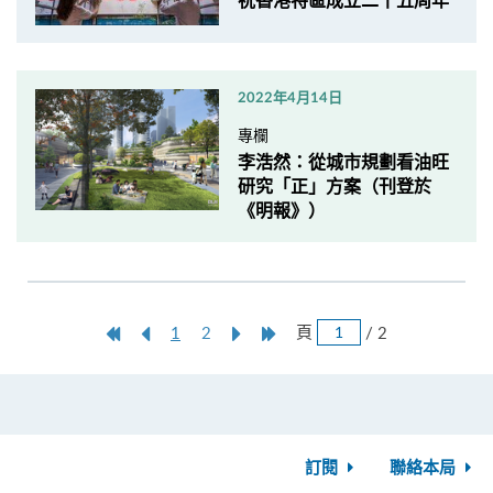
祝香港特區成立二十五周年
2022年4月14日
專欄
李浩然：從城市規劃看油旺
研究「正」方案（刊登於
《明報》）
跳
第
上
本
Next
Last
頁
/ 2
1
2
頁
一
一
頁
Page
Page
頁
頁
訂閱
聯絡本局