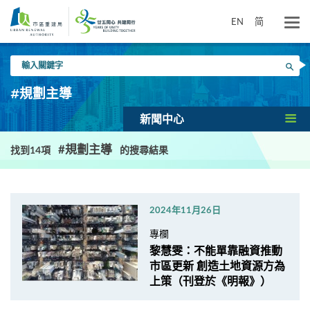
跳
到
EN
简
主
要
輸
內
搜尋
入
容
關
#規劃主導
鍵
字
新聞中心
#規劃主導
找到14項
的搜尋結果
2024年11月26日
專欄
黎慧雯：不能單靠融資推動
市區更新 創造土地資源方為
上策（刊登於《明報》）