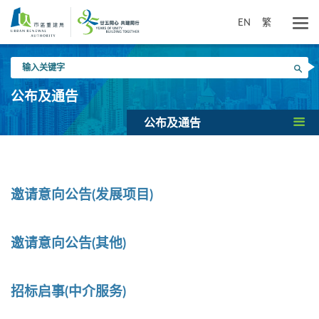
跳
到
EN
繁
主
要
输
内
搜寻
入
容
关
公布及通告
键
字
公布及通告
公布及通告
邀请意向公告(发展项目)
邀请意向公告(其他)
招标启事(中介服务)