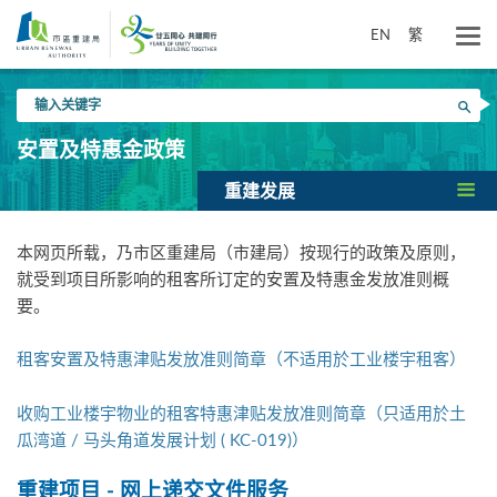
跳
到
EN
繁
主
要
输
内
搜寻
入
容
关
安置及特惠金政策
键
字
重建发展
本网页所载，乃市区重建局（市建局）按现行的政策及原则，
就受到项目所影响的租客所订定的安置及特惠金发放准则概
要。
租客安置及特惠津贴发放准则简章（不适用於工业楼宇租客）
收购工业楼宇物业的租客特惠津贴发放准则简章（只适用於土
瓜湾道 / 马头角道发展计划 ( KC-019)）
重建项目 - 网上递交文件服务