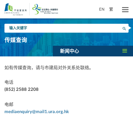
跳
到
EN
繁
主
要
输
内
搜寻
入
容
关
传媒查询
键
字
新闻中心
如有传媒查询，请与市建局对外关系处联络。
电话
(852) 2588 2208
电邮
mediaenquiry@mail1.ura.org.hk