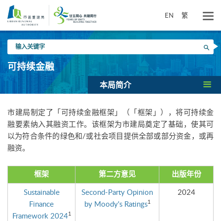
跳
到
EN
繁
主
要
输
内
搜寻
入
容
关
可持续金融
键
字
本局简介
市建局制定了「可持续金融框架」（「框架」），将可持续金
融要素纳入其融资工作。该框架为市建局奠定了基础，使其可
以为符合条件的绿色和/或社会项目提供全部或部分资金，或再
融资。
框架
第二方意见
出版年份
Sustainable
Second-Party Opinion
2024
1
Finance
by Moody's Ratings
1
Framework 2024