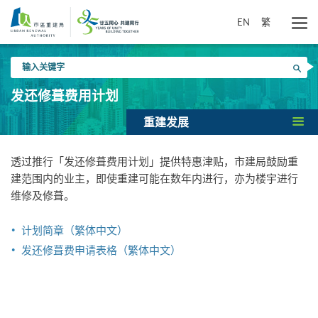
跳
到
EN
繁
主
要
输
内
搜寻
入
容
关
发还修葺费用计划
键
字
重建发展
透过推行「发还修葺费用计划」提供特惠津贴，市建局鼓励重
建范围内的业主，即使重建可能在数年内进行，亦为楼宇进行
维修及修葺。
计划简章（繁体中文）
发还修葺费申请表格（繁体中文）