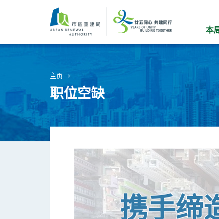
跳
到
主
本
要
内
容
主页
职位空缺
携手缔