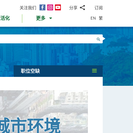
面
Instagram
YouTube
关注我们
分享
订阅
电
书
邮
EN
繁
育活化
更多
WhatsApp
微
面
信
Twitter
搜寻
书
LinkedIn
微
博
职位空缺
城市环境