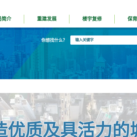
局简介
重建发展
楼宇复修
保
输
你想找什么？
入
关
键
字
造优质及具活力的