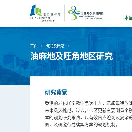
跳
到
主
本
要
内
容
主页
研究及概念
油麻地及旺角地区研究
研究背景
香港的老化楼宇数字急速上升，远超重建的
带来极大挑战。过去，市区更新主要侧重个
本的规划研究策略，以有效回应迫切及复杂
图，及研究有助落实方案的规划机制。