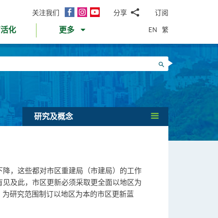
面
Instagram
YouTube
关注我们
分享
订阅
电
书
邮
EN
繁
育活化
更多
WhatsApp
微
面
信
Twitter
搜寻
书
LinkedIn
微
博
研究及概念
下降，这些都对市区重建局（市建局）的工作
有见及此，市区更新必须采取更全面以地区为
，为研究范围制订以地区为本的市区更新蓝