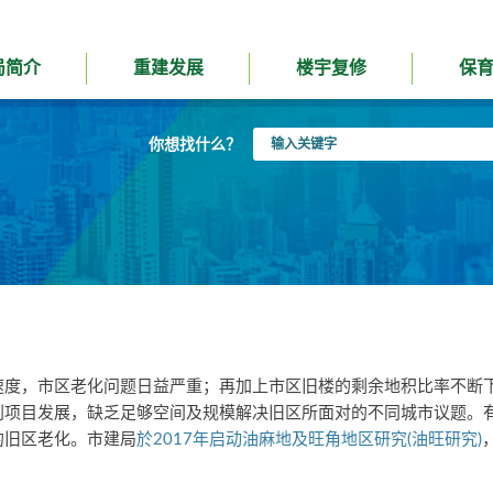
局简介
重建发展
楼宇复修
保
输
你想找什么？
入
关
键
字
速度，市区老化问题日益严重；再加上市区旧楼的剩余地积比率不断
别项目发展，缺乏足够空间及规模解决旧区所面对的不同城市议题。
的旧区老化。市建局
於2017年启动油麻地及旺角地区研究(油旺研究)