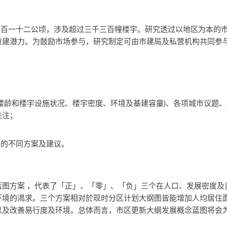
约二百一十二公顷，涉及超过三千三百幢楼宇。研究透过以地区为本的
重建潜力。为鼓励市场参与，研究制定可由市建局及私营机构共同参
楼龄和楼宇设施状况、楼宇密度、环境及基建容量)、各项城市议题
关注；
 的不同方案及建议。
蓝图方案 ，代表了「正」、「零」、「负」三个在人口、发展密度及
环境的渴求。三个方案相对於现时分区计划大纲图皆能增加人均居住
以及改善易行度及环境。总体而言，市区更新大纲发展概念蓝图将会