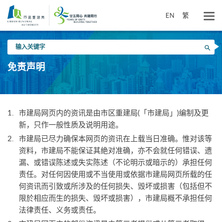
跳
到
EN
繁
主
要
输
内
搜寻
入
容
关
免责声明
键
字
市建局网页内的资讯是由市区重建局(「市建局」)编制及更
新，只作一般性质及说明用途。
市建局已尽力确保本网页的资讯在上载当日准确。惟对该等
资料，市建局不能保证其絶对准确，亦不会就任何错误、遗
漏、或错误陈述或失实陈述（不论明示或暗示的）承担任何
责任。对任何因使用或不当使用或依据市建局网页所载的任
何资讯而引致或所涉及的任何损失、毁坏或损害（包括但不
限於相应而生的损失、毁坏或损害），市建局概不承担任何
法律责任、义务或责任。