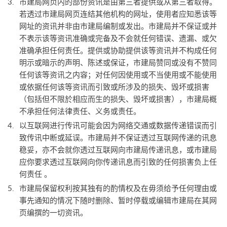
市建局网页内的部份资讯是由第三者提供或从第三者取得。
若透过市建局网页连结其他机构的网址，使用者应知悉该等
网址的资讯并非由市建局编制或发出。市建局并不保证或并
不表示该等资讯准确或完备及不会就任何错误、遗漏、或欠
准确承担任何责任。提供或协助提供该等资讯并不构成任何
明示或暗示的声明、陈述或保证，市建局赞同或没有不赞同
任何该等资讯之内容；对任何因使用或不当使用或不能使用
或依据任何该等资讯而引致或所涉及的损失、毁坏或损害
（包括但不限於相应而生的损失、毁坏或损害），市建局概
不承担任何法律责任、义务或责任。
以互联网进行传讯可能会因为网络交通或数据传递错误而引
致传讯中断或延误。市建局并不保证透过互联网传递的讯息
稳妥，亦不会就你透过互联网向市建局传递讯息，或市建局
应你要求透过互联网向你传递讯息而引致的任何损害负上任
何责任 。
市建局保留权利按其独有的酌情权及在毋须给予任何理由或
事先通知的情况下随时删除、暂时停载或编辑市建局在其网
页编撰的一切资讯。