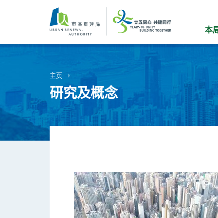
跳
到
主
本
要
内
容
主页
研究及概念
研究及概念