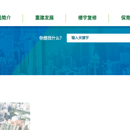
局简介
重建发展
楼宇复修
保
输
你想找什么？
入
关
键
字