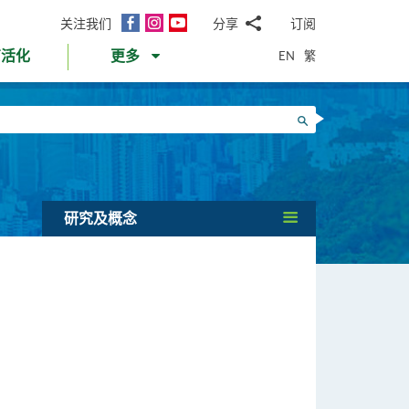
面
Instagram
YouTube
关注我们
分享
订阅
电
书
邮
EN
繁
育活化
更多
WhatsApp
微
面
信
Twitter
搜寻
书
LinkedIn
微
博
研究及概念