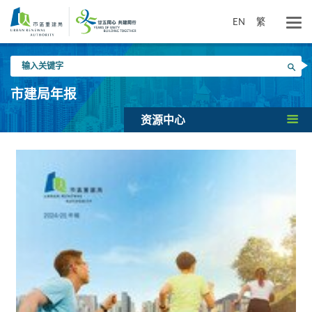
跳
到
EN
繁
主
要
输
内
搜寻
入
容
关
市建局年报
键
字
资源中心