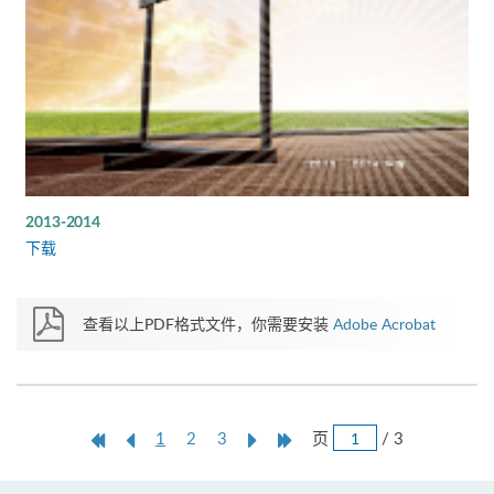
2013-2014
下载
查看以上PDF格式文件，你需要安装
Adobe Acrobat
跳
第
上
本
Next
Last
页
/ 3
1
2
3
页
一
一
页
Page
Page
页
页