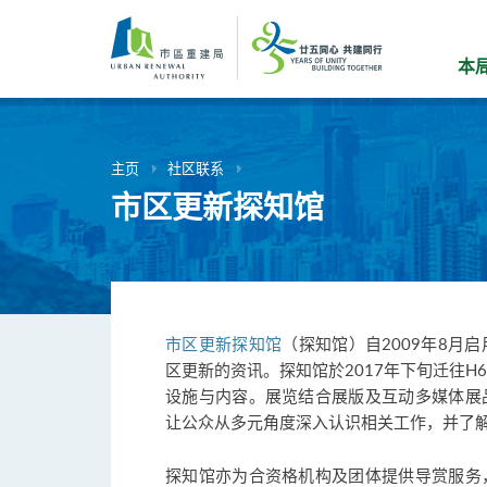
跳
到
主
本
要
内
容
主页
社区联系
市区更新探知馆
市区更新探知馆
（探知馆）自2009年8月
区更新的资讯。探知馆於2017年下旬迁往H6
设施与内容。展览结合展版及互动多媒体展
让公众从多元角度深入认识相关工作，并了
探知馆亦为合资格机构及团体提供导赏服务