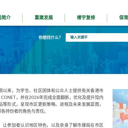
局简介
重建发展
楼宇复修
保
输
你想找什么？
入
关
键
字
启用以来，为学生、社区团体和公众人士提供有关香港市
 CONET，并在2026年完成全面翻新，优化及提升馆内
品等形式，呈现市区更新策略、进程及未来发展蓝图，
解各持份者的角色与责任。
，让参加者认识地区特色，以及亲身了解市建局在市区