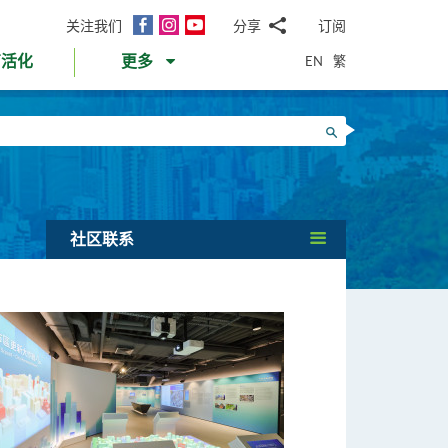
面
Instagram
YouTube
关注我们
分享
订阅
电
书
邮
EN
繁
育活化
更多
WhatsApp
微
面
信
Twitter
搜寻
书
LinkedIn
微
博
社区联系