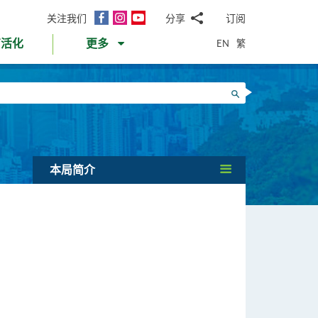
面
Instagram
YouTube
关注我们
分享
订阅
电
书
邮
EN
繁
育活化
更多
WhatsApp
微
面
信
Twitter
搜寻
书
LinkedIn
微
博
本局简介