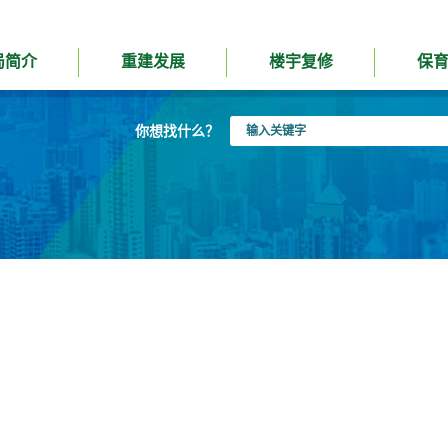
局简介
重建发展
楼宇复修
保
输
你想找什么？
入
关
键
字