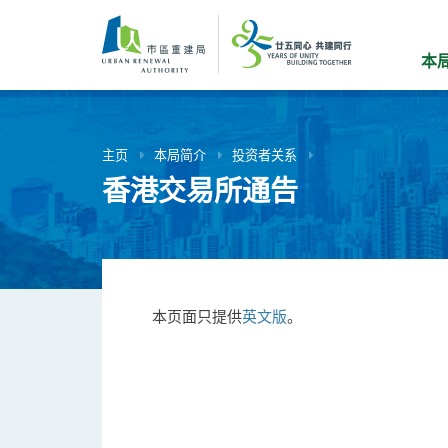
跳
到
主
本
要
内
容
主页
本局简介
投资者关系
香港交易所通告
本页面只提供
英文版
。