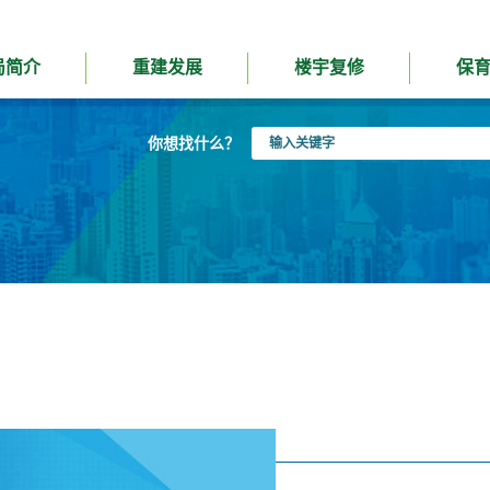
局简介
重建发展
楼宇复修
保
输
你想找什么？
入
关
键
字