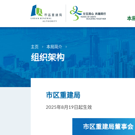
跳
到
主
本
要
内
容
主页
本局简介
组织架构
市区重建局
2025年8月19日起生效
市区重建局董事会