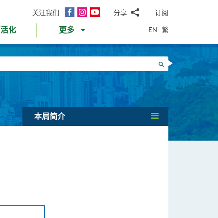
面
Instagram
YouTube
关注我们
分享
订阅
电
书
邮
EN
繁
育活化
更多
WhatsApp
微
面
信
Twitter
搜寻
书
LinkedIn
微
博
本局简介