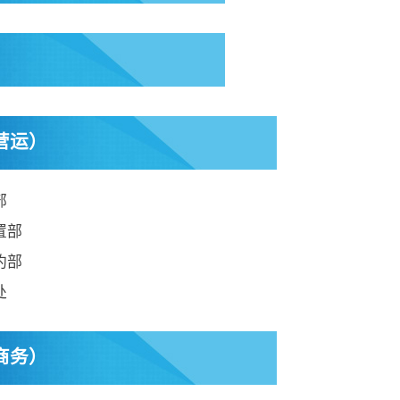
营运）
部
置部
约部
处
商务）