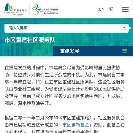
跳
到
EN
繁
主
要
输
内
搜寻
入
容
关
市区重建社区服务队
键
字
重建发展
在重建发展的过程中，市建局会尽量为受影响的居民提供协
助，希望减少对他们生活所造成的干扰。为此，市建局自二零
零一年成立起，特别设立市区重建社区服务队。这些社区服务
队由专业社工组成，为受市建局重建计划影响的居民提供协助
及辅导。目前已成立社区服务队的地区包括中西区、九龙城、
观塘、深水埗及油尖旺。
根据二零一一年二月公布的《市区重建策略》，社区服务队会
由市建局拨款五亿元成立的
「市区更新基金」
资助，此基金独
立於市建局，并直接向市区更新基金董事会汇报。