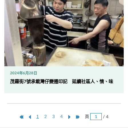
2024年6月28日
茂蘿街7號承載灣仔變遷印記 延續社區人、情、味
跳
第
上
本
Next
Last
頁
/ 4
1
2
3
4
頁
一
一
頁
Page
Page