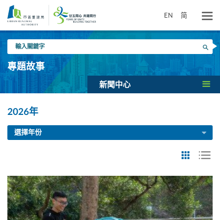
跳
到
EN
简
主
要
輸
內
搜尋
入
容
關
專題故事
鍵
字
新聞中心
2026年
選擇年份