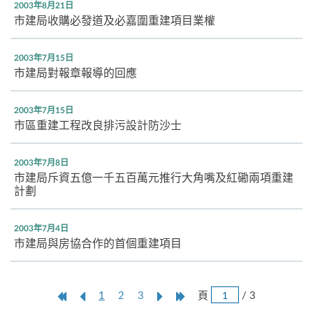
2003年8月21日
市建局收購必發道及必嘉圍重建項目業權
2003年7月15日
市建局對報章報導的回應
2003年7月15日
市區重建工程改良排污設計防沙士
2003年7月8日
市建局斥資五億一千五百萬元推行大角嘴及紅磡兩項重建
計劃
2003年7月4日
市建局與房協合作的首個重建項目
跳
第
上
本
Next
Last
頁
/ 3
1
2
3
頁
一
一
頁
Page
Page