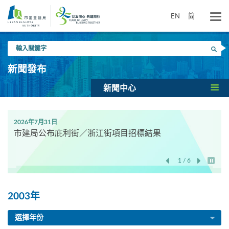
跳
到
EN
简
主
要
輸
內
搜尋
入
容
關
新聞發布
鍵
字
新聞中心
2026年7月31日
市建局公布庇利街／浙江街項目招標結果
1 / 6
開始/
2003年
選擇年份