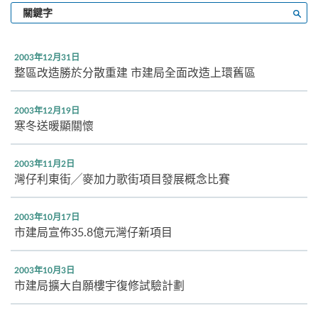
輸
搜尋
入
關
鍵
2003年12月31日
字
整區改造勝於分散重建 市建局全面改造上環舊區
2003年12月19日
寒冬送暖顯關懷
2003年11月2日
灣仔利東街╱麥加力歌街項目發展概念比賽
2003年10月17日
市建局宣佈35.8億元灣仔新項目
2003年10月3日
市建局擴大自願樓宇復修試驗計劃