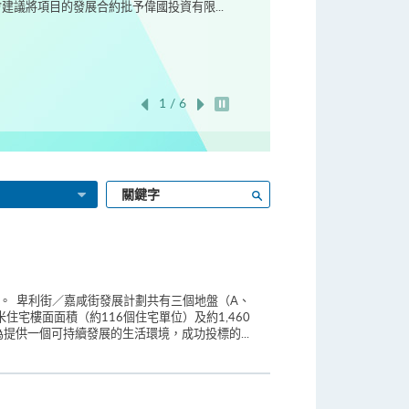
議將項目的發展合約批予偉國投資有限...
1 / 6
開始/暫停幻燈片
輸
搜尋
入
關
鍵
字
書。 卑利街／嘉咸街發展計劃共有三個地盤（A、
住宅樓面面積（約116個住宅單位）及約1,460
提供一個可持續發展的生活環境，成功投標的...