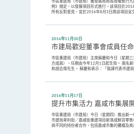
市區重建局（市建局）獲發展局局長授權進行九
例》規定，以發展項目形式進行。該項目於20
所有反對意見，並於2016年8月3日將該項目呈
2016年11月30日
市建局歡迎董事會成員任命
市區重建局（市建局）主席蘇慶和今日（星期三
方成員），任期由今年12月1日起生效。 兩
和胡志偉先生。 蘇慶和表示：「我謹代表市建局
2016年11月17日
提升市集活力 嘉咸市集展
市區重建局（市建局）今日（星期四）推出新一
市建局卑利街／嘉咸街重建項目新落成鮮貨零售
與不同的持份者合作，包括嘉咸市集的攤檔及商戶