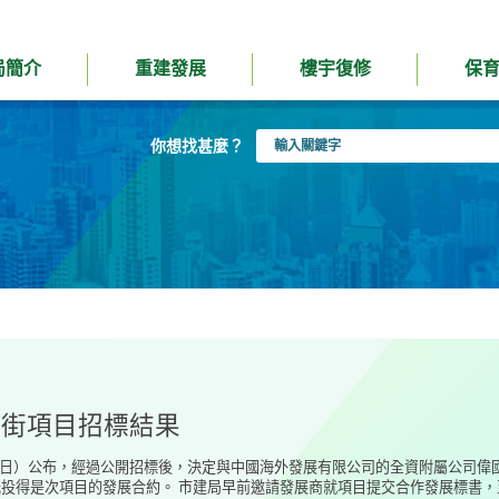
局簡介
重建發展
樓宇復修
保
輸
你想找甚麼？
入
關
鍵
字
江街項目招標結果
31日）公布，經過公開招標後，決定與中國海外發展有限公司的全資附屬公司
投得是次項目的發展合約。 市建局早前邀請發展商就項目提交合作發展標書，至