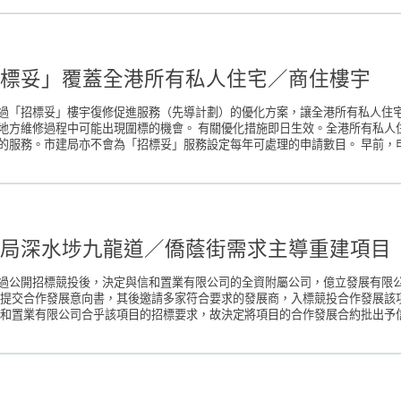
標妥」覆蓋全港所有私人住宅／商住樓宇
過「招標妥」樓宇復修促進服務（先導計劃）的優化方案，讓全港所有私人住
地方維修過程中可能出現圍標的機會。 有關優化措施即日生效。全港所有私人
服務。市建局亦不會為「招標妥」服務設定每年可處理的申請數目。 早前，申
局深水埗九龍道／僑蔭街需求主導重建項目
過公開招標競投後，決定與信和置業有限公司的全資附屬公司，億立發展有限
提交合作發展意向書，其後邀請多家符合要求的發展商，入標競投合作發展該項目
和置業有限公司合乎該項目的招標要求，故決定將項目的合作發展合約批出予信和