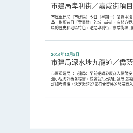
市建局卑利街／嘉咸街項目
市區重建局（市建局）今日（星期一）闡釋中環
局，彰顯昔日「背靠背」的城市設計，有關方案
區的歷史和地區特色，透過卑利街／嘉咸街項目
2016年10月5日
市建局深水埗九龍道／僑蔭
市區重建局（市建局）早前邀請發展商入標競投
選小組將評審各標書，並會就批出項目發展協議
詳細考慮後，決定邀請27家符合資格的發展商入標