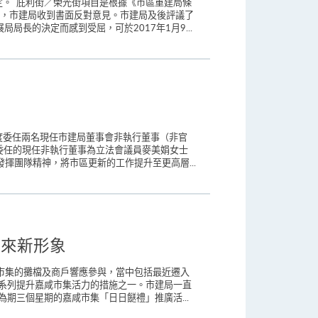
。 庇利街／榮光街項目是根據《市區重建局條
間，市建局收到書面反對意見。市建局及後評議了
長的決定而感到受屈，可於2017年1月9...
度委任兩名現任市建局董事會非執行董事（非官
委任的現任非執行董事為立法會議員麥美娟女士
揮團隊精神，將市區更新的工作提升至更高層...
帶來新形象
市集的攤檔及商戶響應參與，當中包括最近遷入
系列提升嘉咸市集活力的措施之一。市建局一直
期三個星期的嘉咸市集「日日餸禮」推廣活...