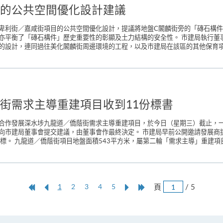
的公共空間優化設計建議
卑利街／嘉咸街項目的公共空間優化設計，提議將地盤C閣麟街旁的「磚石構
亦平衡了「磚石構件」歷史重要性的彰顯及土力結構的安全性。 市建局執行董
的設計，連同過往美化閣麟街周邊環境的工程，以及市建局在該區的其他保育項目
街需求主導重建項目收到11份標書
合作發展深水埗九龍道／僑蔭街需求主導重建項目，於今日（星期三）截止，一
向市建局董事會提交建議，由董事會作最終決定。 市建局早前公開邀請發展商
。 九龍道／僑蔭街項目地盤面積543平方米，屬第二輪「需求主導」重建項目（
跳
第
上
本
Next
Last
頁
/ 5
1
2
3
4
5
頁
一
一
頁
Page
Page
頁
頁