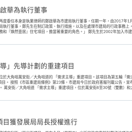
啟華為執行董事
度委任本身是執業律師的鄭啟華為市建局執行董事，任期一年，由2017年1
局執行董事，鄭先生在制訂政策、執行措施，以及在處理市建局的行政事務上
和『煥然壹居』住宅項目，擔當著重要的角色。」 鄭先生於2002年加入市建局為
導」先導計劃的重建項目
位於大角咀萬安街／大角咀道的 「需求主導」重建項目。該項目為第五輪「需
」項目。 按照《市區重建局條例》第23條，市建局今日於政府憲報刊載公告，
萬安街／大角咀道 「需求主導」重建項目，位於萬安街8至30號（雙數）和大角
項目獲發展局局長授權進行