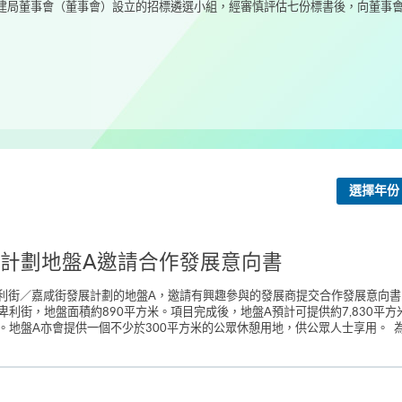
局董事會（董事會）設立的招標遴選小組，經審慎評估七份標書後，向董事會建
選擇年份
計劃地盤A邀請合作發展意向書
就卑利街／嘉咸街發展計劃的地盤A，邀請有興趣參與的發展商提交合作發展意向
利街，地盤面積約890平方米。項目完成後，地盤A預計可提供約7,830平方米
地盤A亦會提供一個不少於300平方米的公眾休憩用地，供公眾人士享用。 為