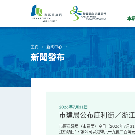
跳
到
主
本
要
內
容
主頁
新聞中心
新聞發布
2026年7月31日
市建局公布庇利街／浙
市區重建局（市建局）今日（2026年7月
江街項目*，該公司以港幣六十九億二百萬元