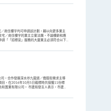
宅／商住樓宇均可申請該計劃，藉以向更多業主
住宅／商住樓宇的業主立案法團，不論樓齡和應
請「「招標妥」服務的大廈業主必須符合以下...
公司，合作發展深水埗九龍道／僑蔭街需求主導
，在2016年10月5日截標時共接獲11份標
置業有限公司。 市建局發言人表示，市建...