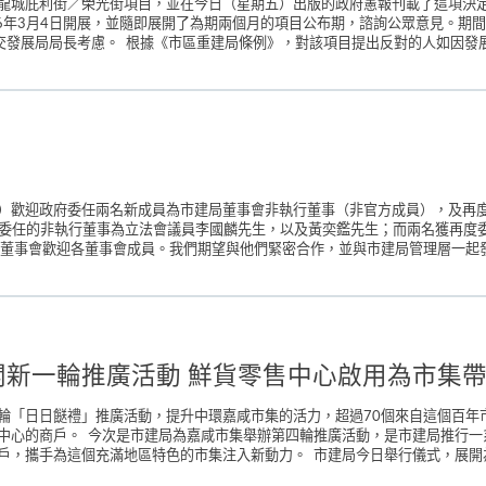
龍城庇利街／榮光街項目，並在今日（星期五）出版的政府憲報刊載了這項決定
16年3月4日開展，並隨即展開了為期兩個月的項目公布期，諮詢公眾意見。期
交發展局局長考慮。 根據《市區重建局條例》，對該項目提出反對的人如因發展局局
）歡迎政府委任兩名新成員為市建局董事會非執行董事（非官方成員），及再
名新委任的非執行董事為立法會議員李國麟先生，以及黃奕鑑先生；而兩名獲再度
董事會歡迎各董事會成員。我們期望與他們緊密合作，並與市建局管理層一起發
開新一輪推廣活動 鮮貨零售中心啟用為市集
輪「日日餸禮」推廣活動，提升中環嘉咸市集的活力，超過70個來自這個百年
中心的商戶。 今次是市建局為嘉咸市集舉辦第四輪推廣活動，是市建局推行一
，攜手為這個充滿地區特色的市集注入新動力。 市建局今日舉行儀式，展開為