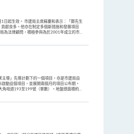
月1日起生效。 市建局主席蘇慶和表示：「鄭先生
，貢獻良多。他亦在制定多個新措施和發展項目
法律顧問，積極參與為於2001年成立的市...
求主導」先導計劃下的一個項目，亦是市建局自
宣布啟動這個項目，並展開兩個月的項目公布期。
咀道193至199號（單數）。地盤總面積約...