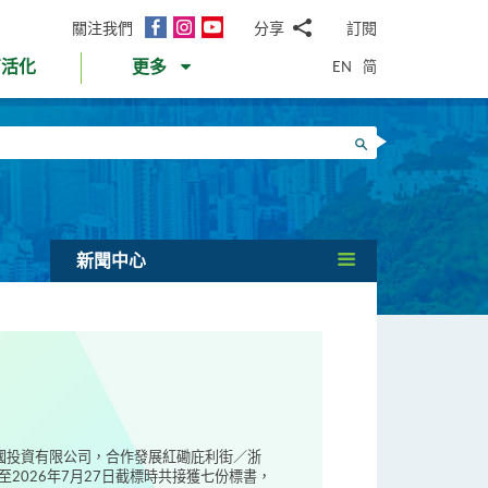
面
Instagram
YouTube
關注我們
分享
訂閱
電
書
郵
EN
简
育活化
更多
WhatsApp
微
面
信
Twitter
搜尋
書
LinkedIn
微
博
新聞中心
偉國投資有限公司，合作發展紅磡庇利街／浙
2026年7月27日截標時共接獲七份標書，