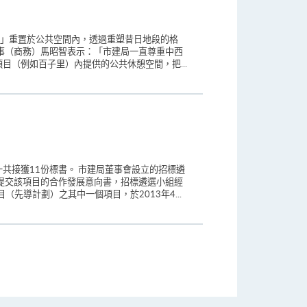
件」重置於公共空間內，透過重塑昔日地段的格
事（商務）馬昭智表示：「市建局一直尊重中西
（例如百子里）內提供的公共休憩空間，把...
共接獲11份標書。 市建局董事會設立的招標遴
提交該項目的合作發展意向書，招標遴選小組經
先導計劃）之其中一個項目，於2013年4...