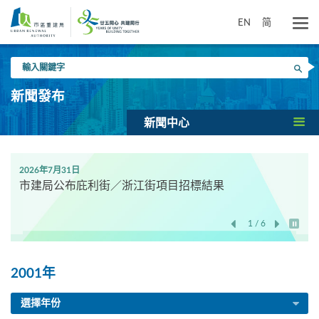
跳
到
EN
简
主
要
輸
內
搜尋
入
容
關
新聞發布
鍵
字
新聞中心
2026年7月31日
市建局公布庇利街／浙江街項目招標結果
1 / 6
開始/
2001年
選擇年份