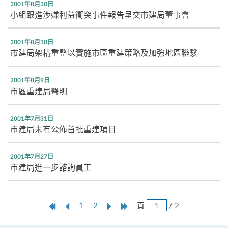
2001年8月30日
小組跟進涉嫌利益衝突事件報告呈交市建局董事會
2001年8月10日
市建局架構重整以實施市區重建策略及加強地區聯繫
2001年8月9日
市區重建局聲明
2001年7月31日
市建局未有公佈首批重建項目
2001年7月27日
市建局進一步諮詢員工
跳
第
上
本
Next
Last
頁
/ 2
1
2
頁
一
一
頁
Page
Page
頁
頁