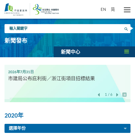
跳
到
EN
简
主
要
輸
內
搜尋
入
容
關
新聞發布
鍵
字
新聞中心
2026年7月31日
市建局公布庇利街／浙江街項目招標結果
1 / 6
開始/
2020年
選擇年份