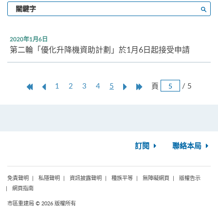
輸
搜尋
入
關
鍵
2020年1月6日
字
第二輪「優化升降機資助計劃」於1月6日起接受申請
跳
第
上
本
Next
Last
頁
/ 5
1
2
3
4
5
頁
一
一
頁
Page
Page
頁
頁
訂閱
聯絡本局
免責聲明
私隱聲明
資訊披露聲明
種族平等
無障礙網頁
版權告示
網頁指南
市區重建局 © 2026 版權所有