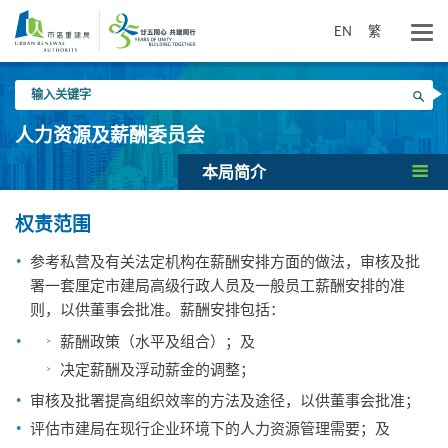
跳
到
EN
繁
主
要
输
内
搜寻
入
容
关
人力资源及薪酬委员会
键
字
本局简介
权责范围
参考私营及有关法定机构在薪酬安排方面的做法，审核及批
署一套厘定市建局高级行政人员及一般员工薪酬安排的准
则，以供董事会批准。薪酬安排包括：
薪酬政策（水平及组合）；及
决定薪酬及浮动薪金的调整；
审核及批署提高组织效率的方法及途径，以供董事会批准；
评估市建局在现行企业环境下的人力资源管理需要；及