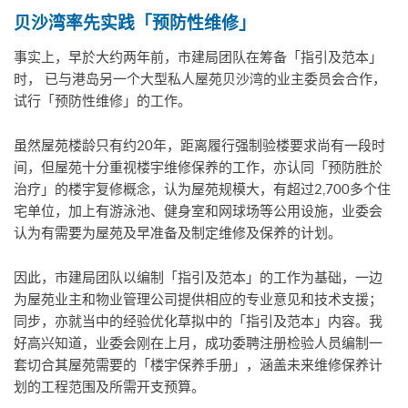
贝沙湾率先实践「预防性维修」
事实上，早於大约两年前，市建局团队在筹备「指引及范本」
时， 已与港岛另一个大型私人屋苑贝沙湾的业主委员会合作，
试行「预防性维修」的工作。
虽然屋苑楼龄只有约20年，距离履行强制验楼要求尚有一段时
间，但屋苑十分重视楼宇维修保养的工作，亦认同「预防胜於
治疗」的楼宇复修概念，认为屋苑规模大，有超过2,700多个住
宅单位，加上有游泳池、健身室和网球场等公用设施，业委会
认为有需要为屋苑及早准备及制定维修及保养的计划。
因此，市建局团队以编制「指引及范本」的工作为基础，一边
为屋苑业主和物业管理公司提供相应的专业意见和技术支援；
同步，亦就当中的经验优化草拟中的「指引及范本」内容。我
好高兴知道，业委会刚在上月，成功委聘注册检验人员编制一
套切合其屋苑需要的「楼宇保养手册」，涵盖未来维修保养计
划的工程范围及所需开支预算。