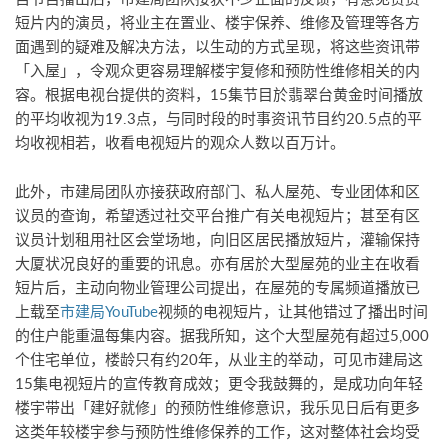
短片内的演员，将业主在置业、楼宇保养、维修及管理等各方
面遇到的疑难及解决方法，以生动的方式呈现，将这些资讯带
「入屋」，令观众更容易理解楼宇复修和预防性维修相关的内
容。根据电视台提供的资料，15集节目於翡翠台黄金时间播放
的平均收视为19.3点，与同时段的时事资讯节目约20.5点的平
均收视相若，收看电视短片的观众人数以百万计。
此外，市建局团队亦接获政府部门、私人屋苑、专业团体和区
议员的查询，希望透过社交平台推广有关电视短片；甚至有区
议员计划租用社区会堂场地，向旧区居民播放短片，灌输保持
大厦状况良好的重要的讯息。亦有居於大型屋苑的业主在收看
短片后，主动向物业管理公司提出，在屋苑的专属频道播放已
上载至
市建局YouTube
视频的电视短片，让其他错过了播出时间
的住户能重温每集内容。据我所知，这个大型屋苑有超过5,000
个住宅单位，楼龄只有约20年，从业主的举动，可见市建局这
15集电视短片的宣传教育成效；更令我鼓舞的，是成功向年轻
楼宇带出「建好就修」的预防性维修意识，我乐见日后有更多
这类年较楼宇参与预防性维修保养的工作，这对整体社会均受