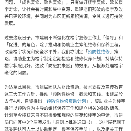
问题，「成也复修、败也复修」。只有做好楼宇复修，延长楼
宇寿命，让社会有时间和集中资源，重建老旧残破的楼宇及改
善已建设环境，并同时为市区更新累积资源，令其长远可持续
发展。
过去这段日子，市建局不断强化在楼宇复修工作上「倡导」和
「促进」的角色，除了推动和协助业主筹组维修和保养工程，
改善楼宇状况和安全水平外，我们亦制定「
预防性维修
」策
略，协助业主为楼宇制定定期检验和维修保养计划，持续保持
楼宇状况良好，达致「防患於未然」的效果，从根源处理楼宇
老化的问题。
为达至此目标，市建局团队从财政资助、技术支援及宣传教育
这三大工作方针，推动「预防性维修」概念和实践。市建局於
去年4月，自资推出「
预防性维修资助计划
」，资助业主为楼宇
推行以预防性为主导的维修保养工作和建立相关的财政储备。
计划至今接获来自不同楼龄和规模的屋苑和楼宇的申请，市建
局已向其中3个屋苑发出「原则上批准通知书」。这些屋苑现正
就委聘认可人士以协助制定「楼宇保养手册」，以及相关工程