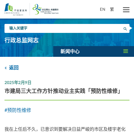
跳
到
EN
繁
主
要
输
内
搜寻
入
容
关
行政总监网志
键
字
新闻中心
返回
2025年2月9日
市建局三大工作方针推动业主实践「预防性维修」
#预防性维修
我在上任后不久，已意识到要解决日益严峻的市区及楼宇老化