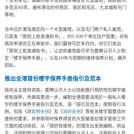
个住宅单位，涵盖的楼宇类别由单幢楼至大型屋苑；楼龄由30
多至近60年，遍布港岛的中西区、南区和东区、九龙城和屯门
等地。
当中位於港岛南区的一个大型屋苑，以及屯门两个私人屋苑，
已获发「原则上批准通知书」，约5,500个单位住户受惠；另有
两宗申请亦正在审批中，我们最快可於本月内，向它们发出
「原则上批准通知书」，让这些屋苑能尽早为委聘认可人士制
定「楼宇保养手册」，以及10年为周期的维修保养计划，展开
招标。
推出全港首份楼宇保养手册指引及范本
除向业主提供资助，委聘认可人士以协助推行预防性的楼宇维
修和保养，市建局更进一步，编制全港首套适用於一般私人楼
宇的楼宇保养手册指引及范本。该「指引及范本」按照现行法
例，包括《
建筑物条例
》及《
消防条例
》等有关楼宇需要适时
维修的要求，并参照现时保养得宜的大型屋苑在楼宇复修工作
方面的成功经验，从「预防性维修」的理念出发而编制，供业
主、法团和物业管理公司自行委聘的认可人士、注册检验人员