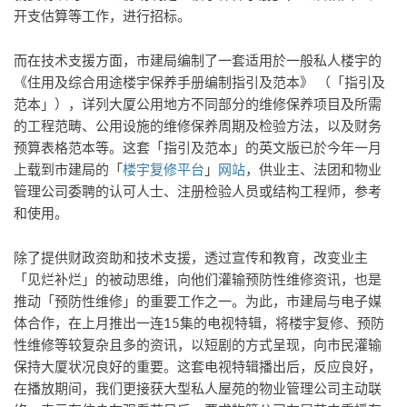
开支估算等工作，进行招标。
而在技术支援方面，市建局编制了一套适用於一般私人楼宇的
《住用及综合用途楼宇保养手册编制指引及范本》 （「指引及
范本」），详列大厦公用地方不同部分的维修保养项目及所需
的工程范畴、公用设施的维修保养周期及检验方法，以及财务
预算表格范本等。这套「指引及范本」的英文版已於今年一月
上载到市建局的「
楼宇复修平台
」
网站
，供业主、法团和物业
管理公司委聘的认可人士、注册检验人员或结构工程师，参考
和使用。
除了提供财政资助和技术支援，透过宣传和教育，改变业主
「见烂补烂」的被动思维，向他们灌输预防性维修资讯，也是
推动「预防性维修」的重要工作之一。为此，市建局与电子媒
体合作，在上月推出一连15集的电视特辑，将楼宇复修、预防
性维修等较复杂且多的资讯，以短剧的方式呈现，向市民灌输
保持大厦状况良好的重要。这套电视特辑播出后，反应良好，
在播放期间，我们更接获大型私人屋苑的物业管理公司主动联