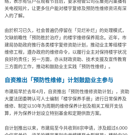
络，表示有住户在观看节目后，要求物管公司在屋苑内重播有
关电视短片，让更多住户能对楼宇复修及预防性维修资讯有深
入的了解。
由於积习已久，社会普遍仍停留在「见烂补烂」的处理模式，
欠缺前瞻性「预防胜於治疗」的楼宇维修保养观念。近年，市
建局协助政府推行各类楼宇复修资助计划，推动业主筹组楼宇
维修工程，遵办政府的维修命令，以履行业主对保持楼宇状况
良好的责任；另一方面，亦从财政资助、技术支援及宣传教育
三方面的工作，推动和鼓励业主实践「预防性维修」。
自资推出「预防性维修」计划鼓励业主参与
市建局早於去年4月，自资推出「预防性维修资助计划」，资助
大厦法团委聘认可人士编制「楼宇保养手册」进行日常保养及
维修、制定以10年为周期的维修保养计划及相关工程开支估
算，并为保养计划设立特别基金和定期供款方案。
自计划推出以来，市建局至今共收到8宗申请，涉及超过6,000