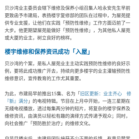
贝沙湾业主委员会辖下维修及保养小组召集人哈永安先生早前
更致函予市建局，表扬楼宇复修部的团队在过程中，为屋苑提
供专业支援，让他们在实践「预防性维修」工作方面迈前了一
大步。他更期望屋苑能做好「预防性维修」，为其他私人屋苑
或大厦的业主，树立良好的榜样。
楼宇维修和保养资讯成功「入屋」
贝沙湾的个案，是私人屋苑业主主动实践预防性维修的良好示
例，要将此成功推广开去，持续向更多楼宇的业主灌输预防性
维修意识，宣传教育的工作尤其重要。
为此，市建局早前推出15集、名为「
旧区更新：业主齐心 修
『新』满分
」的电视特辑。节目在上月中开始，一连三星期在
无綫电视播放，透过每集两分钟的短片，将复杂的楼宇保养及
维修资讯，由演员以轻松有趣的演绎方式传递予观众；同时，
向社会推广「预防胜於治疗」的维修文化。
自节目播出后，市建局团队接获不少正面的反馈，有意见赞赏