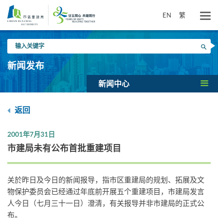
跳
到
EN
繁
主
要
输
内
搜寻
入
容
关
新闻发布
键
字
新闻中心
返回
2001年7月31日
市建局未有公布首批重建项目
关於昨日及今日的新闻报导，指市区重建局的规划、拓展及文
物保护委员会已经通过年底前开展五个重建项目，市建局发言
人今日（七月三十一日）澄清，有关报导并非市建局的正式公
布。